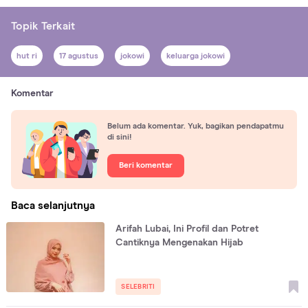
Topik Terkait
hut ri
17 agustus
jokowi
keluarga jokowi
Komentar
Belum ada komentar. Yuk, bagikan pendapatmu
di sini!
Beri komentar
Baca selanjutnya
Arifah Lubai, Ini Profil dan Potret
Cantiknya Mengenakan Hijab
SELEBRITI