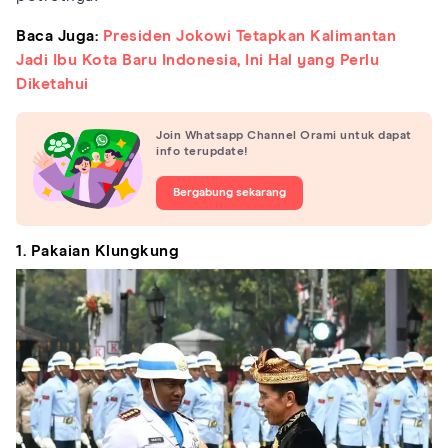
Baca Juga:
Presiden Jokowi Tetapkan Kalimantan
Jadi Ibu Kota Baru Indonesia, Ini Hal yang Perlu
Diketahui
Join Whatsapp Channel Orami untuk dapat
info terupdate!
Bergabung sekarang
1. Pakaian Klungkung