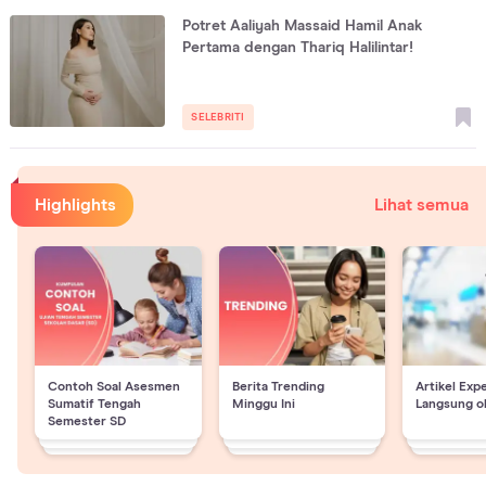
Potret Aaliyah Massaid Hamil Anak
Pertama dengan Thariq Halilintar!
SELEBRITI
Highlights
Lihat semua
Contoh Soal Asesmen
Berita Trending
Artikel Exp
Sumatif Tengah
Minggu Ini
Langsung o
Semester SD