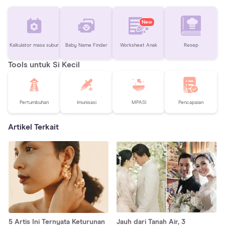
New
Kalkulator masa subur
Baby Name Finder
Worksheet Anak
Resep
Tools untuk Si Kecil
Pertumbuhan
Imunisasi
MPASI
Pencapaian
Artikel Terkait
5 Artis Ini Ternyata Keturunan
Jauh dari Tanah Air, 3