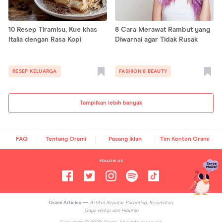
10 Resep Tiramisu, Kue khas
8 Cara Merawat Rambut yang
Italia dengan Rasa Kopi
Diwarnai agar Tidak Rusak
RESEP KELUARGA
FASHION & BEAUTY
Tampilkan lebih banyak
FAQ
Tentang Orami
Pasang iklan
Tim Konten Orami
FOLLOW US
Orami Articles —
Artikel Seputar Parenting, Kesehatan,
Gaya Hidup dan Hiburan