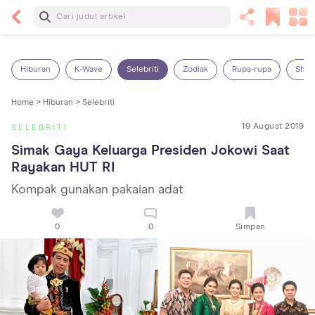
Baca Selanjutnya
Sariawan pada Anak: Penyebab, Cara Mengatasi
dan Mencegahnya
Hiburan
K-Wave
Selebriti
Zodiak
Rupa-rupa
Shop
Home >
Hiburan >
Selebriti
19 August 2019
SELEBRITI
Simak Gaya Keluarga Presiden Jokowi Saat 
Rayakan HUT RI
Kompak gunakan pakaian adat
0
0
Simpan