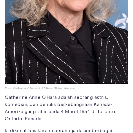
Foto: Catherine O&amp;#x27;Hara (Britannica.com)
Catherine Anne O'Hara adalah seorang aktris,
komedian, dan penulis berkebangsaan Kanada-
Amerika yang lahir pada 4 Maret 1954 di Toronto,
Ontario, Kanada.
Ia dikenal luas karena perannya dalam berbagai