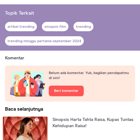
Topik Terkait
artikel trending
sinopsis film
trending
trending minggu pertama september 2024
Komentar
Belum ada komentar. Yuk, bagikan pendapatmu
di sini!
Beri komentar
Baca selanjutnya
Sinopsis Harta Tahta Raisa, Kupas Tuntas
Kehidupan Raisa!