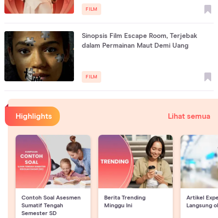
FILM
Sinopsis Film Escape Room, Terjebak
dalam Permainan Maut Demi Uang
FILM
Highlights
Lihat semua
Contoh Soal Asesmen
Berita Trending
Artikel Exp
Sumatif Tengah
Minggu Ini
Langsung o
Semester SD