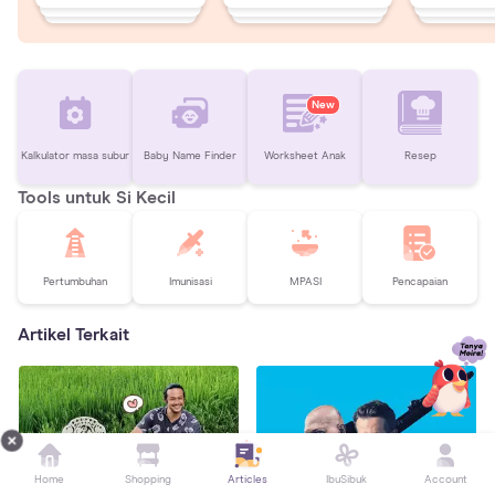
New
Kalkulator masa subur
Baby Name Finder
Worksheet Anak
Resep
Tools untuk Si Kecil
Pertumbuhan
Imunisasi
MPASI
Pencapaian
Artikel Terkait
Home
Shopping
Articles
IbuSibuk
Account