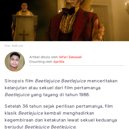
Foto:
Imdb.com
Artikel ditulis oleh
Gifari Zakawali
Disunting oleh
Aprillia
Sinopsis film
Beetlejuice Beetlejuice
menceritakan
kelanjutan atau sekuel dari film pertamanya
Beetlejuice
yang tayang di tahun 1988.
Setelah 36 tahun sejak perilisan pertamanya, film
klasik
Beetlejuice
kembali menghadirkan
kegembiraan dan ketakutan lewat sekuel keduanya
berjudul
Beetlejuice Beetlejuice
.