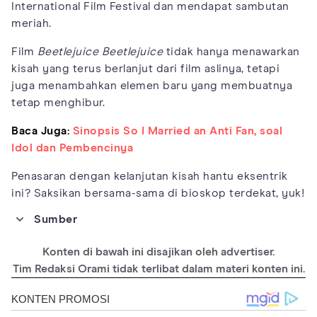
International Film Festival dan mendapat sambutan
meriah.
Film
Beetlejuice Beetlejuice
tidak hanya menawarkan
kisah yang terus berlanjut dari film aslinya, tetapi
juga menambahkan elemen baru yang membuatnya
tetap menghibur.
Baca Juga:
Sinopsis So I Married an Anti Fan, soal
Idol dan Pembencinya
Penasaran dengan kelanjutan kisah hantu eksentrik
ini? Saksikan bersama-sama di bioskop terdekat, yuk!
Sumber
https://www.imdb.com/title/tt2049403/fullcredits
Konten di bawah ini disajikan oleh advertiser.
https://screenrant.com/beetlejuice-2-cast-character-guide/
Tim Redaksi Orami tidak terlibat dalam materi konten ini.