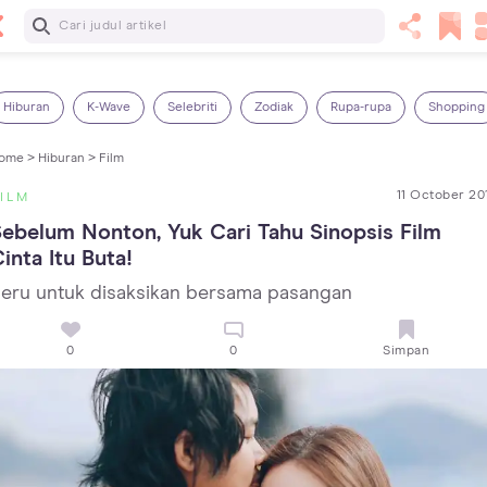
Baca Selanjutnya
14 Rekomendasi Camilan Sehat untuk Anak, Enak dan
Bergizi!
Hiburan
K-Wave
Selebriti
Zodiak
Rupa-rupa
Shopping
ome >
Hiburan >
Film
11 October 20
ILM
ebelum Nonton, Yuk Cari Tahu Sinopsis Film 
inta Itu Buta!
eru untuk disaksikan bersama pasangan
0
0
Simpan