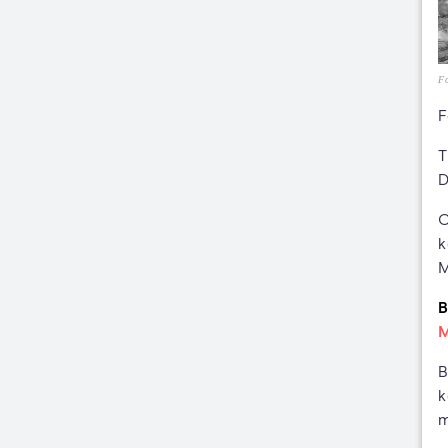
F
F
T
D
C
k
M
B
M
B
k
m