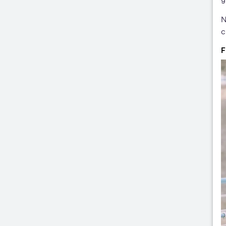
N
c
F