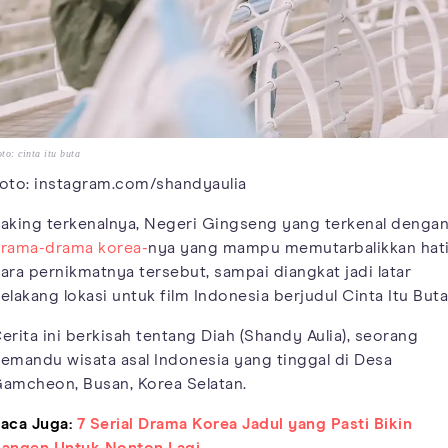
to: cinta itu buta
oto: instagram.com/shandyaulia
aking terkenalnya, Negeri Gingseng yang terkenal denga
rama-drama korea-
nya yang mampu memutarbalikkan hat
ara pernikmatnya tersebut, sampai diangkat jadi latar
elakang lokasi untuk film Indonesia berjudul Cinta Itu Buta
erita ini berkisah tentang Diah (Shandy Aulia), seorang
emandu wisata asal Indonesia yang tinggal di Desa
amcheon, Busan, Korea Selatan.
aca Juga:
7 Serial Drama Korea Jadul yang Pasti Bikin