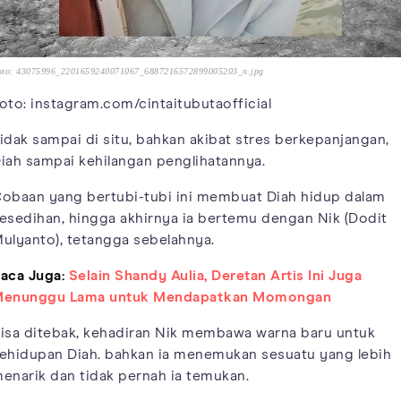
oto: 43075996_2201659240071067_6887216572899005203_n.jpg
oto: instagram.com/cintaitubutaofficial
idak sampai di situ, bahkan akibat stres berkepanjangan,
iah sampai kehilangan penglihatannya.
obaan yang bertubi-tubi ini membuat Diah hidup dalam
esedihan, hingga akhirnya ia bertemu dengan Nik (Dodit
ulyanto), tetangga sebelahnya.
aca Juga:
Selain Shandy Aulia, Deretan Artis Ini Juga
enunggu Lama untuk Mendapatkan Momongan
isa ditebak, kehadiran Nik membawa warna baru untuk
ehidupan Diah. bahkan ia menemukan sesuatu yang lebih
enarik dan tidak pernah ia temukan.