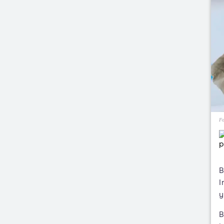
Fo
B
I
y
B