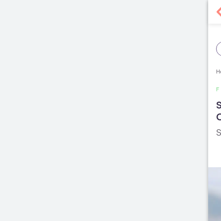
H
F
S
C
S