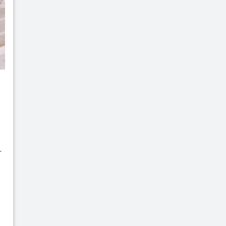
n
i
.