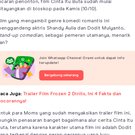
ncaran penonton, film Cinta Itu Buta sudah mulai
itayangkan di bioskop pada Kamis (10/10).
ilm yang mengambil genre komedi romantis ini
enggandeng aktris Shandy Aulia dan Dodit Mulyanto,
tand-up comedian
, sebagai pemeran utamanya, menarik
an?
Join Whatsapp Channel Orami untuk dapat info
terupdate!
Bergabung sekarang
aca Juga:
Trailer Film Frozen 2 Dirilis, Ini 4 Fakta dan
ocorannya!
ntuk para Moms yang sudah menyaksikan trailer film ini,
ungkin penasaran banget bagaimana alur cerita Cinta Itu
uta, terutama karena karakter utama film ini adalah Dodit
ang terkenal dengan peran-perannya yang lucu.