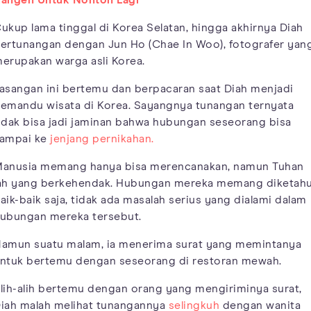
angen Untuk Nonton Lagi
ukup lama tinggal di Korea Selatan, hingga akhirnya Diah
ertunangan dengan Jun Ho (Chae In Woo), fotografer yan
erupakan warga asli Korea.
asangan ini bertemu dan berpacaran saat Diah menjadi
emandu wisata di Korea. Sayangnya tunangan ternyata
idak bisa jadi jaminan bahwa hubungan seseorang bisa
ampai ke
jenjang pernikahan.
anusia memang hanya bisa merencanakan, namun Tuhan
ah yang berkehendak. Hubungan mereka memang diketahu
aik-baik saja, tidak ada masalah serius yang dialami dalam
ubungan mereka tersebut.
amun suatu malam, ia menerima surat yang memintanya
ntuk bertemu dengan seseorang di restoran mewah.
lih-alih bertemu dengan orang yang mengiriminya surat,
iah malah melihat tunangannya
selingkuh
dengan wanita