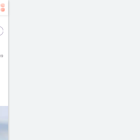
Event
Film
Buku
19