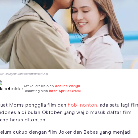
to:
instagram.com/cintaitubutaofficial
Artikel ditulis oleh
Adeline Wahyu
Disunting oleh
Intan Aprilia Orami
uat Moms penggila film dan
hobi nonton
, ada satu lagi fil
ndonesia di bulan Oktober yang wajib masuk daftar film
ang harus ditonton.
elum cukup dengan film Joker dan Bebas yang menjadi