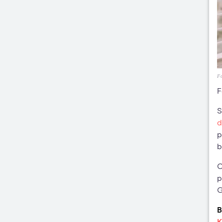
Fo
F
S
d
p
b
C
p
G
B