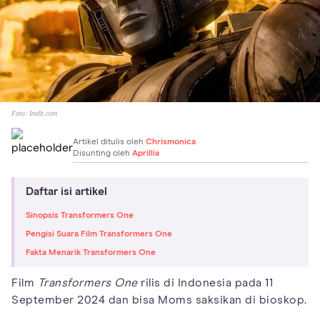
Foto:
Imdb.com
Artikel ditulis oleh
Chrismonica
Disunting oleh
Aprillia
Daftar isi artikel
Sinopsis Transformers One
Pengisi Suara Film Transformers One
Fakta Menarik Transformers One
Film
Transformers One
rilis di Indonesia pada 11
September 2024 dan bisa Moms saksikan di bioskop.