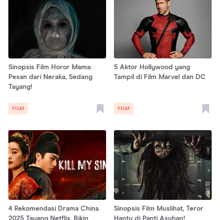
Sinopsis Film Horor Mama:
5 Aktor Hollywood yang
Pesan dari Neraka, Sedang
Tampil di Film Marvel dan DC
Tayang!
FILM
FILM
4 Rekomendasi Drama China
Sinopsis Film Muslihat, Teror
2025 Tayang Netflix, Bikin
Hantu di Panti Asuhan!