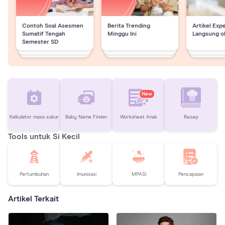
Contoh Soal Asesmen
Berita Trending
Artikel Exp
Sumatif Tengah
Minggu Ini
Langsung o
Semester SD
New
Kalkulator masa subur
Baby Name Finder
Worksheet Anak
Resep
Tools untuk Si Kecil
Pertumbuhan
Imunisasi
MPASI
Pencapaian
Artikel Terkait