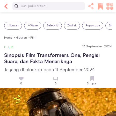
Baca Selanjutnya
7 Penyebab Sakit Tenggorokan pada Anak dan
Cara Mengatasinya
Hiburan
K-Wave
Selebriti
Zodiak
Rupa-rupa
Shop
Home >
Hiburan >
Film
13 September 2024
FILM
Sinopsis Film Transformers One, Pengisi 
Suara, dan Fakta Menariknya
Tayang di bioskop pada 11 September 2024
0
0
Simpan