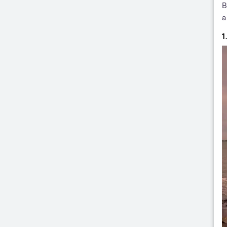
B
a
1