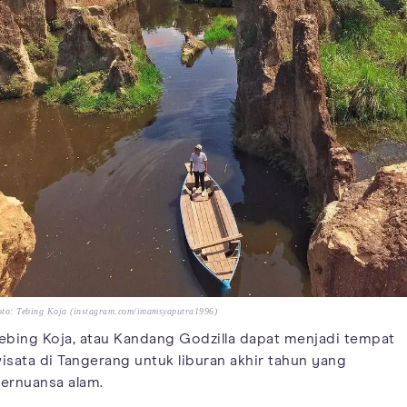
to: Tebing Koja (instagram.com/imamsyaputra1996)
ebing Koja, atau Kandang Godzilla dapat menjadi tempat
isata di Tangerang untuk liburan akhir tahun yang
ernuansa alam.