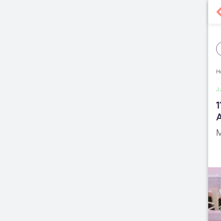
H
J
1
A
M