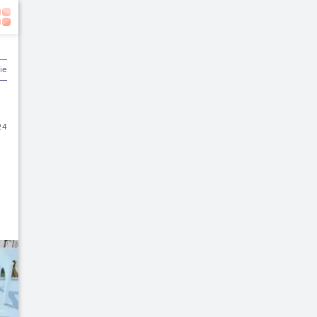
ier & Keuangan
24