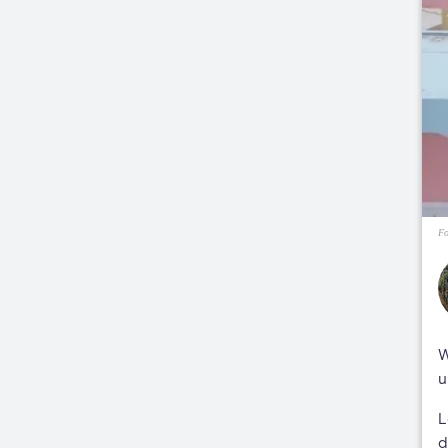
Fo
W
u
L
d