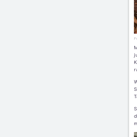
Fo
M
j
K
r
W
S
T
S
d
m