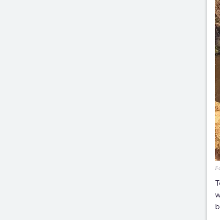
Fo
T
w
b