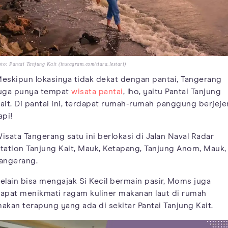
to: Pantai Tanjung Kait (instagram.com/tiara.lestari)
eskipun lokasinya tidak dekat dengan pantai, Tangerang
uga punya tempat
wisata pantai
, lho, yaitu Pantai Tanjung
ait. Di pantai ini, terdapat rumah-rumah panggung berjeje
api!
isata Tangerang satu ini berlokasi di Jalan Naval Radar
tation Tanjung Kait, Mauk, Ketapang, Tanjung Anom, Mauk,
angerang.
elain bisa mengajak Si Kecil bermain pasir, Moms juga
apat menikmati ragam kuliner makanan laut di rumah
akan terapung yang ada di sekitar Pantai Tanjung Kait.