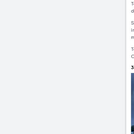
T
d
S
i
m
T
C
3