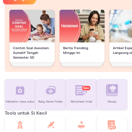
Contoh Soal Asesmen
Berita Trending
Artikel Exp
Sumatif Tengah
Minggu Ini
Langsung o
Semester SD
New
Kalkulator masa subur
Baby Name Finder
Worksheet Anak
Resep
Tools untuk Si Kecil