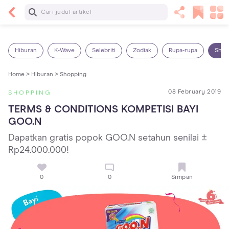
Baca Selanjutnya
7 Penyebab Sakit Tenggorokan pada Anak dan
Cara Mengatasinya
Hiburan
K-Wave
Selebriti
Zodiak
Rupa-rupa
Shop
Home >
Hiburan >
Shopping
08 February 2019
SHOPPING
TERMS & CONDITIONS KOMPETISI BAYI 
GOO.N
Dapatkan gratis popok GOO.N setahun senilai ±
Rp24.000.000!
0
0
Simpan