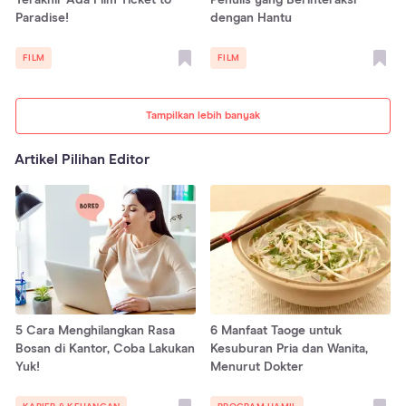
Terakhir Ada Film Ticket to
Penulis yang Berinteraksi
Paradise!
dengan Hantu
FILM
FILM
Tampilkan lebih banyak
Artikel Pilihan Editor
5 Cara Menghilangkan Rasa
6 Manfaat Taoge untuk
Bosan di Kantor, Coba Lakukan
Kesuburan Pria dan Wanita,
Yuk!
Menurut Dokter