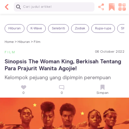
Baca Selanjutnya
Panas Dalam pada Anak: Gejala, Penyebab dan
Cara Mengatasinya!
Hiburan
K-Wave
Selebriti
Zodiak
Rupa-rupa
Shop
Home >
Hiburan >
Film
06 October 2022
FILM
Sinopsis The Woman King, Berkisah Tentang 
Para Prajurit Wanita Agojie!
Kelompok pejuang yang dipimpin perempuan
0
0
Simpan