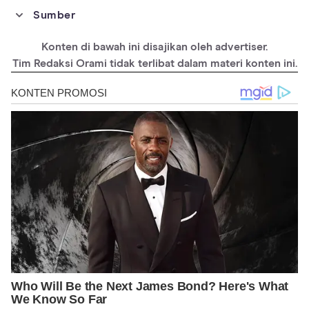
Sumber
https://www.imdb.com/title/tt8093700/
Konten di bawah ini disajikan oleh advertiser.
https://en.wikipedia.org/wiki/The_Woman_King
Tim Redaksi Orami tidak terlibat dalam materi konten ini.