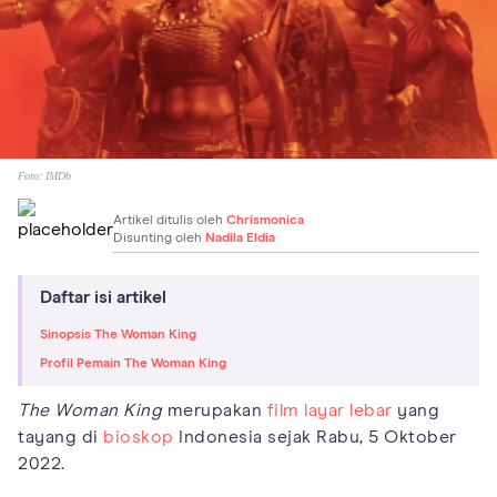
Foto:
IMDb
Artikel ditulis oleh
Chrismonica
Disunting oleh
Nadila Eldia
Daftar isi artikel
Sinopsis The Woman King
Profil Pemain The Woman King
The Woman King
merupakan
film layar lebar
yang
tayang di
bioskop
Indonesia sejak Rabu, 5 Oktober
2022.