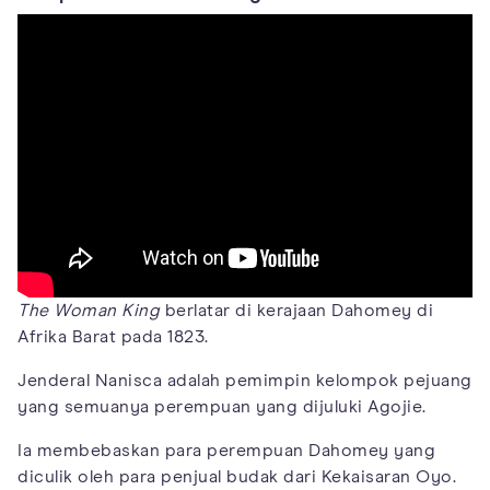
The Woman King
berlatar di kerajaan Dahomey di
Afrika Barat pada 1823.
Jenderal Nanisca adalah pemimpin kelompok pejuang
yang semuanya perempuan yang dijuluki Agojie.
Ia membebaskan para perempuan Dahomey yang
diculik oleh para penjual budak dari Kekaisaran Oyo.