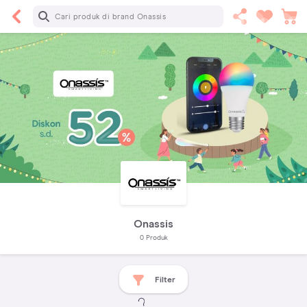
Onassis
0
Produk
Filter