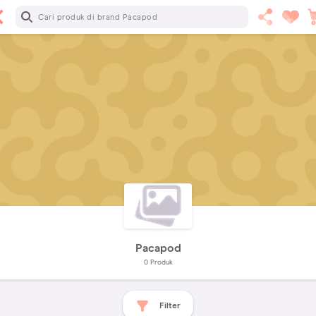
Pacapod
0
Produk
Filter