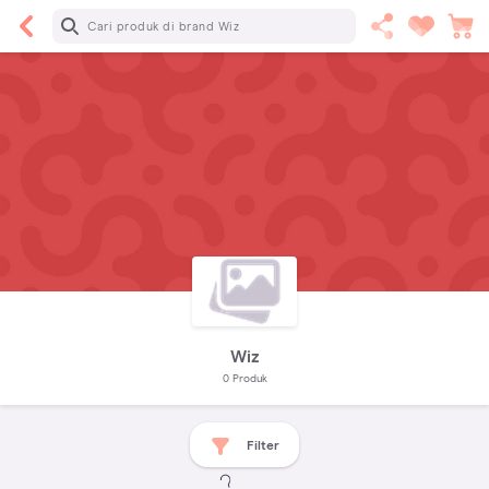
Wiz
0
Produk
Filter