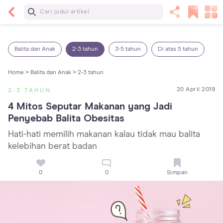
Baca Selanjutnya
5 Manfaat Bermain Masak-Masakan untuk Anak,
Yuk Latih Kreativitas Si Kecil!
Balita dan Anak
2-3 tahun
3-5 tahun
Di atas 5 tahun
Home >
Balita dan Anak >
2-3 tahun
20 April 2019
2-3 TAHUN
4 Mitos Seputar Makanan yang Jadi 
Penyebab Balita Obesitas
Hati-hati memilih makanan kalau tidak mau balita
kelebihan berat badan
0
0
Simpan