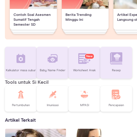
Contoh Soal Asesmen
Berita Trending
Artikel Exp
Sumatif Tengah
Minggu Ini
Langsung o
Semester SD
New
Kalkulator masa subur
Baby Name Finder
Worksheet Anak
Resep
Tools untuk Si Kecil
Pertumbuhan
Imunisasi
MPASI
Pencapaian
Artikel Terkait