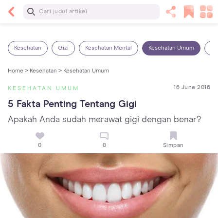
Baca Selanjutnya
Sariawan pada Anak: Penyebab, Cara Mengatasi
dan Mencegahnya
Kesehatan
Gizi
Kesehatan Mental
Kesehatan Umum
Ob
Home >
Kesehatan >
Kesehatan Umum
16 June 2016
KESEHATAN UMUM
5 Fakta Penting Tentang Gigi
Apakah Anda sudah merawat gigi dengan benar?
0
0
Simpan