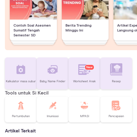
Contoh Soal Asesmen
Berita Trending
Artikel Exp
Sumatif Tengah
Minggu Ini
Langsung o
Semester SD
New
Kalkulator masa subur
Baby Name Finder
Worksheet Anak
Resep
Tools untuk Si Kecil
Pertumbuhan
Imunisasi
MPASI
Pencapaian
Artikel Terkait