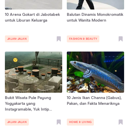
10 Arena Gokart di Jabotabek
Balutan Dinamis Monokromatik
untuk Liburan Keluarga
untuk Wanita Modern
JALAN-JALAN
FASHION & BEAUTY
Bukit Wisata Pule Payung
10 Jenis Ikan Channa (Gabus),
Yogyakarta yang
Pakan, dan Fakta Menariknya
Instagramable, Yuk Intip
Keseruannya!
JALAN-JALAN
HOME & LIVING