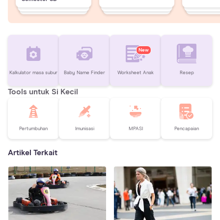
New
Kalkulator masa subur
Baby Name Finder
Worksheet Anak
Resep
Tools untuk Si Kecil
Pertumbuhan
Imunisasi
MPASI
Pencapaian
Artikel Terkait