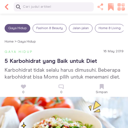
Baca Selanjutnya
Sariawan pada Anak: Penyebab, Cara Mengatasi
dan Mencegahnya
Gaya Hidup
Fashion & Beauty
Jalan-jalan
Home & Living
Home >
Gaya Hidup
16 May 2019
GAYA HIDUP
5 Karbohidrat yang Baik untuk Diet
Karbohidrat tidak selalu harus dimusuhi. Beberapa
karbohidrat bisa Moms pilih untuk menemani diet.
0
0
Simpan