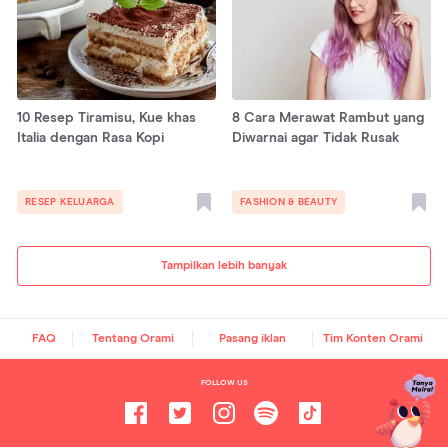
10 Resep Tiramisu, Kue khas
8 Cara Merawat Rambut yang
Italia dengan Rasa Kopi
Diwarnai agar Tidak Rusak
RESEP KELUARGA
FASHION & BEAUTY
Tampilkan lebih banyak
FAQ
Tentang Orami
Pasang iklan
Tim Konten Orami
FOLLOW US