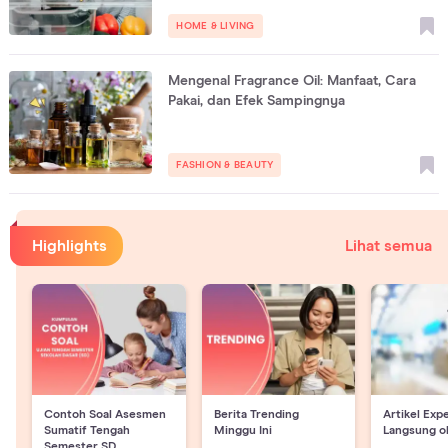
HOME & LIVING
Mengenal Fragrance Oil: Manfaat, Cara
Pakai, dan Efek Sampingnya
FASHION & BEAUTY
Highlights
Lihat semua
Contoh Soal Asesmen
Berita Trending
Artikel Exp
Sumatif Tengah
Minggu Ini
Langsung o
Semester SD