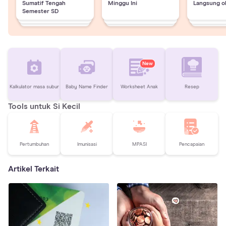
Sumatif Tengah
Minggu Ini
Langsung o
Semester SD
New
Kalkulator masa subur
Baby Name Finder
Worksheet Anak
Resep
Tools untuk Si Kecil
Pertumbuhan
Imunisasi
MPASI
Pencapaian
Artikel Terkait