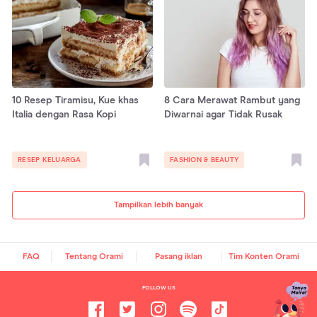
10 Resep Tiramisu, Kue khas
8 Cara Merawat Rambut yang
Italia dengan Rasa Kopi
Diwarnai agar Tidak Rusak
RESEP KELUARGA
FASHION & BEAUTY
Tampilkan lebih banyak
FAQ
Tentang Orami
Pasang iklan
Tim Konten Orami
FOLLOW US