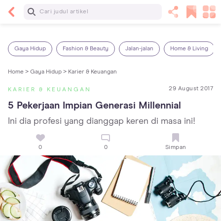
Baca Selanjutnya
13 Rekomendasi RSGM dan Klinik Gigi di Jakarta
yang Terbaik dan Terpercaya
Gaya Hidup
Fashion & Beauty
Jalan-jalan
Home & Living
Home >
Gaya Hidup >
Karier & Keuangan
29 August 2017
KARIER & KEUANGAN
5 Pekerjaan Impian Generasi Millennial
Ini dia profesi yang dianggap keren di masa ini!
0
0
Simpan