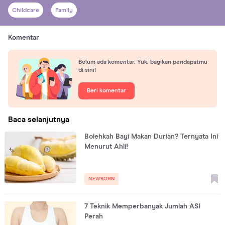
Childcare
Family
Komentar
Belum ada komentar. Yuk, bagikan pendapatmu
di sini!
Beri komentar
Baca selanjutnya
Bolehkah Bayi Makan Durian? Ternyata Ini
Menurut Ahli!
NEWBORN
7 Teknik Memperbanyak Jumlah ASI
Perah