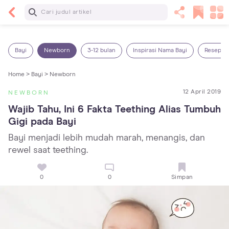
Baca Selanjutnya
5 Manfaat Bermain Masak-Masakan untuk Anak,
Yuk Latih Kreativitas Si Kecil!
Bayi
Newborn
3-12 bulan
Inspirasi Nama Bayi
Resep M
Home >
Bayi >
Newborn
12 April 2019
NEWBORN
Wajib Tahu, Ini 6 Fakta Teething Alias Tumbuh 
Gigi pada Bayi
Bayi menjadi lebih mudah marah, menangis, dan
rewel saat teething.
0
0
Simpan