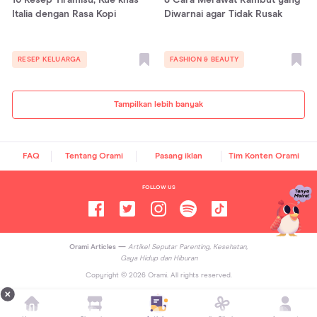
Italia dengan Rasa Kopi
Diwarnai agar Tidak Rusak
RESEP KELUARGA
FASHION & BEAUTY
Tampilkan lebih banyak
FAQ
Tentang Orami
Pasang iklan
Tim Konten Orami
FOLLOW US
Orami Articles —
Artikel Seputar Parenting, Kesehatan,
Gaya Hidup dan Hiburan
Copyright ©
2026
Orami. All rights reserved.