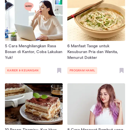
5 Cara Menghilangkan Rasa
6 Manfaat Taoge untuk
Bosan di Kantor, Coba Lakukan
Kesuburan Pria dan Wanita,
Yuk!
Menurut Dokter
KARIER & KEUANGAN
PROGRAM HAMIL
10 Resep Tiramisu, Kue khas
8 Cara Merawat Rambut yang