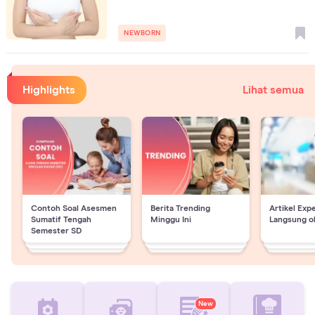
NEWBORN
Highlights
Lihat semua
Contoh Soal Asesmen
Berita Trending
Artikel Exp
Sumatif Tengah
Minggu Ini
Langsung o
Semester SD
New