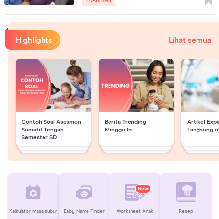
PRANIKAH
Highlights
Lihat semua
Contoh Soal Asesmen
Berita Trending
Artikel Exp
Sumatif Tengah
Minggu Ini
Langsung o
Semester SD
New
Kalkulator masa subur
Baby Name Finder
Worksheet Anak
Resep