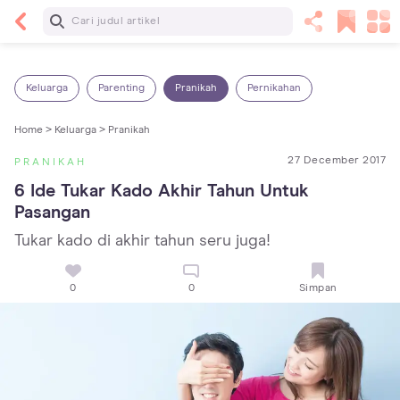
Baca Selanjutnya
5 Manfaat Bermain Masak-Masakan untuk Anak,
Yuk Latih Kreativitas Si Kecil!
Keluarga
Parenting
Pranikah
Pernikahan
Home >
Keluarga >
Pranikah
27 December 2017
PRANIKAH
6 Ide Tukar Kado Akhir Tahun Untuk 
Pasangan
Tukar kado di akhir tahun seru juga!
0
0
Simpan