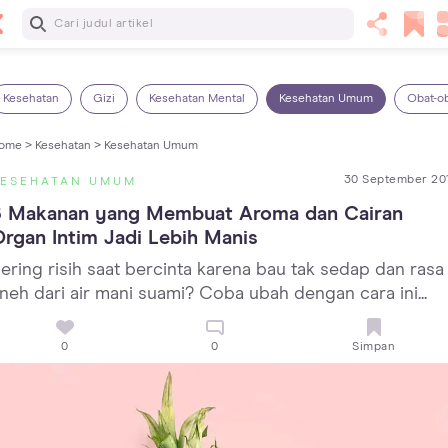
Baca Selanjutnya
Kebutuhan Cairan Anak yang Harus Dipenuhi Sesuai
Usianya
Kesehatan
Gizi
Kesehatan Mental
Kesehatan Umum
Obat-o
ome >
Kesehatan >
Kesehatan Umum
30 September 20
KESEHATAN UMUM
6 Makanan yang Membuat Aroma dan Cairan 
rgan Intim Jadi Lebih Manis
ering risih saat bercinta karena bau tak sedap dan rasa
neh dari air mani suami? Coba ubah dengan cara ini...
0
0
Simpan