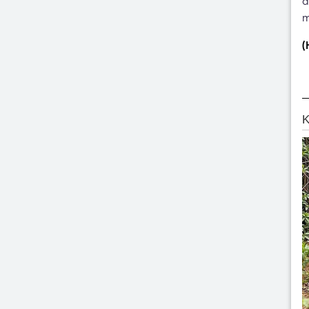
d
m
(