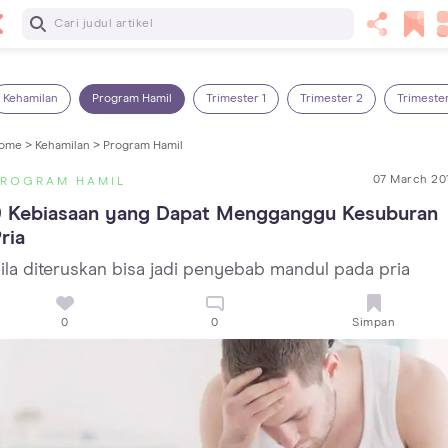
Baca Selanjutnya
5 Manfaat Bermain Masak-Masakan untuk Anak, Yuk Latih
Kreativitas Si Kecil!
Kehamilan
Program Hamil
Trimester 1
Trimester 2
Trimeste
ome >
Kehamilan >
Program Hamil
07 March 20
PROGRAM HAMIL
9 Kebiasaan yang Dapat Mengganggu Kesuburan 
ria
ila diteruskan bisa jadi penyebab mandul pada pria
0
0
Simpan