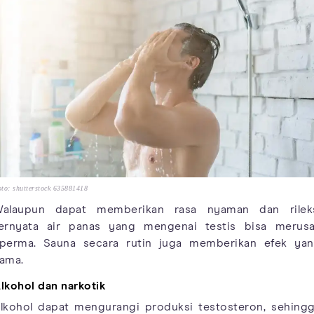
to: shutterstock 635881418
alaupun dapat memberikan rasa nyaman dan rilek
ernyata air panas yang mengenai testis bisa merus
perma. Sauna secara rutin juga memberikan efek ya
ama.
lkohol dan narkotik
lkohol dapat mengurangi produksi testosteron, sehing