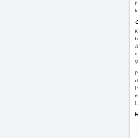
h
k
G
K
b
l
s
g
P
d
i
e
j
M