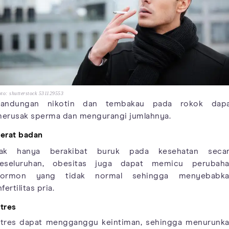
to: shutterstock 531129553
andungan nikotin dan tembakau pada rokok dap
erusak sperma dan mengurangi jumlahnya.
erat badan
ak hanya berakibat buruk pada kesehatan seca
eseluruhan, obesitas juga dapat memicu perubah
hormon yang tidak normal sehingga menyebabka
nfertilitas pria.
tres
tres dapat mengganggu keintiman, sehingga menurunk