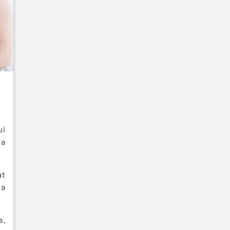
ui
sa
at
ya
s,