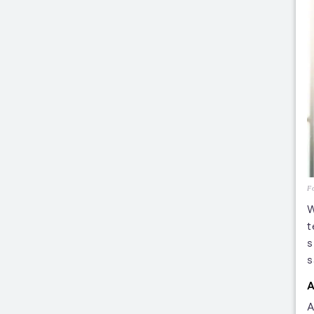
Fo
W
t
s
s
A
A