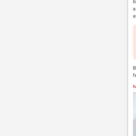
b
a
e
B
f
M