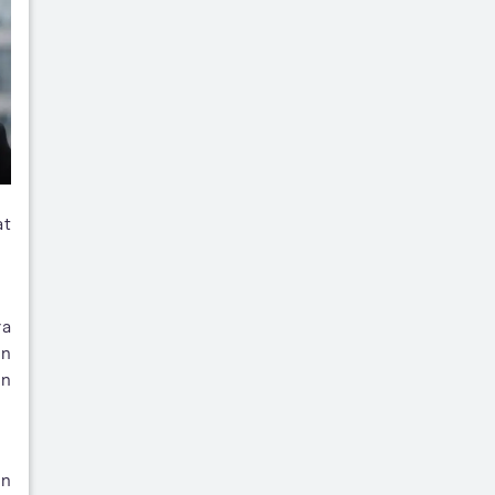
at
ra
an
n
an