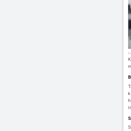
Fo
K
m
B
T
k
i
S
S