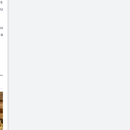
is
gu
tu
da