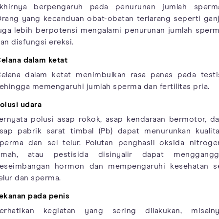
khirnya berpengaruh pada penurunan jumlah sperm
rang yang kecanduan obat-obatan terlarang seperti gan
uga lebih berpotensi mengalami penurunan jumlah sper
an disfungsi ereksi.
elana dalam ketat
elana dalam ketat menimbulkan rasa panas pada testi
ehingga memengaruhi jumlah sperma dan fertilitas pria.
olusi udara
ernyata polusi asap rokok, asap kendaraan bermotor, d
sap pabrik sarat timbal (Pb) dapat menurunkan kualit
perma dan sel telur. Polutan penghasil oksida nitroge
imah, atau pestisida disinyalir dapat menggang
eseimbangan hormon dan mempengaruhi kesehatan s
elur dan sperma.
ekanan pada penis
erhatikan kegiatan yang sering dilakukan, misaln