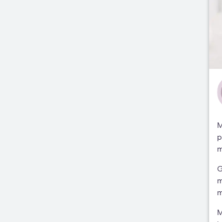
M
p
m
G
m
m
M