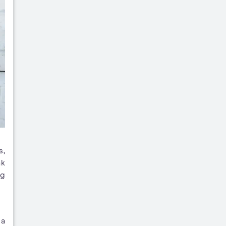
s,
ak
ng
ga