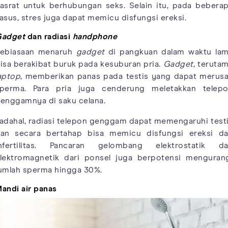
asrat untuk berhubungan seks. Selain itu, pada bebera
asus, stres juga dapat memicu disfungsi ereksi.
adget
dan radiasi
handphone
ebiasaan menaruh
gadget
di pangkuan dalam waktu la
isa berakibat buruk pada kesuburan pria.
Gadget
, teruta
aptop
, memberikan panas pada testis yang dapat merus
perma. Para pria juga cenderung meletakkan telep
enggamnya di saku celana.
adahal, radiasi telepon genggam dapat memengaruhi test
an secara bertahap bisa memicu disfungsi ereksi d
nfertilitas. Pancaran gelombang elektrostatik d
lektromagnetik dari ponsel juga berpotensi menguran
umlah sperma hingga 30%.
andi air panas