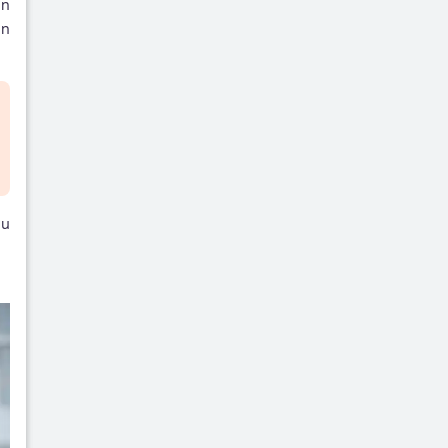
un
an
gu