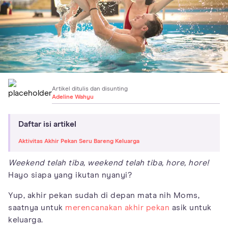
Artikel ditulis dan disunting
Adeline Wahyu
Daftar isi artikel
Aktivitas Akhir Pekan Seru Bareng Keluarga
Weekend telah tiba, weekend telah tiba, hore, hore!
Hayo siapa yang ikutan nyanyi?
Yup, akhir pekan sudah di depan mata nih Moms,
saatnya untuk
merencanakan akhir pekan
asik untuk
keluarga.