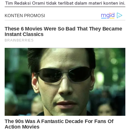
Tim Redaksi Orami tidak terlibat dalam materi konten ini.