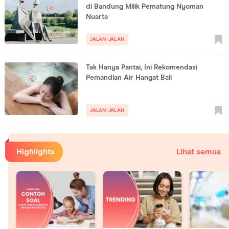
di Bandung Milik Pematung Nyoman
Nuarta
JALAN-JALAN
Tak Hanya Pantai, Ini Rekomendasi
Pemandian Air Hangat Bali
JALAN-JALAN
Highlights
Lihat semua