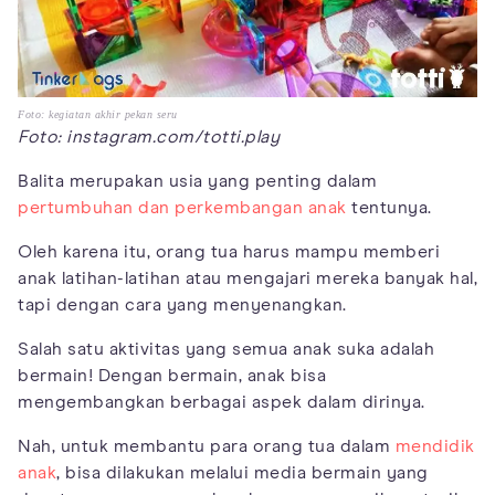
Foto: kegiatan akhir pekan seru
Foto: instagram.com/totti.play
Balita merupakan usia yang penting dalam
pertumbuhan dan perkembangan anak
tentunya.
Oleh karena itu, orang tua harus mampu memberi
anak latihan-latihan atau mengajari mereka banyak hal,
tapi dengan cara yang menyenangkan.
Salah satu aktivitas yang semua anak suka adalah
bermain! Dengan bermain, anak bisa
mengembangkan berbagai aspek dalam dirinya.
Nah, untuk membantu para orang tua dalam
mendidik
anak
, bisa dilakukan melalui media bermain yang