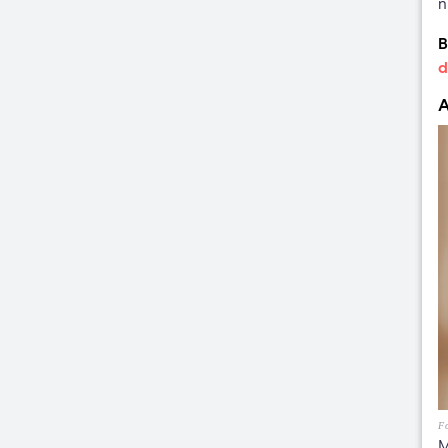
n
B
d
A
Fo
M