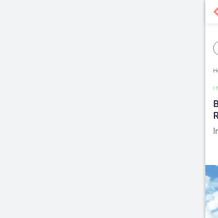
H
I
B
I