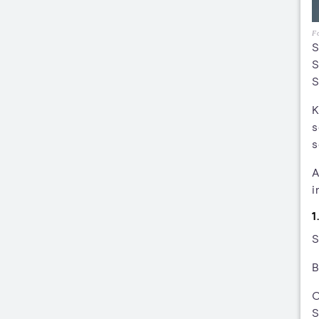
Fo
S
S
S
K
s
s
A
i
1
S
B
C
S