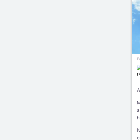
Fo
A
M
a
h
N
c