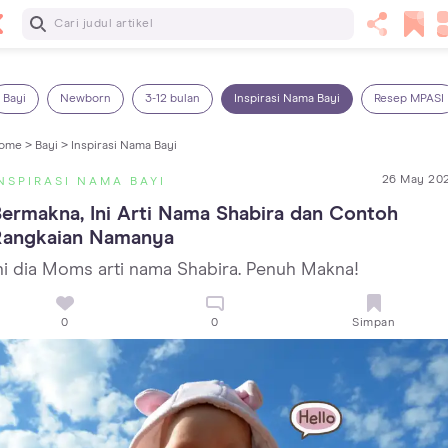
Baca Selanjutnya
7 Penyebab Sakit Tenggorokan pada Anak dan Cara
Mengatasinya
Bayi
Newborn
3-12 bulan
Inspirasi Nama Bayi
Resep MPASI
ome >
Bayi >
Inspirasi Nama Bayi
26 May 20
NSPIRASI NAMA BAYI
ermakna, Ini Arti Nama Shabira dan Contoh 
Rangkaian Namanya
ni dia Moms arti nama Shabira. Penuh Makna!
0
0
Simpan