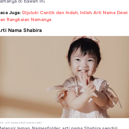
amanya di bawah ini.
aca Juga:
Dijuluki Cantik dan Indah, Inilah Arti Nama Dewi
an Rangkaian Namanya
rti Nama Shabira
to: arti-nama-anak (canva.com)
elansir laman
Namesfolder
, arti nama Shabira sendiri