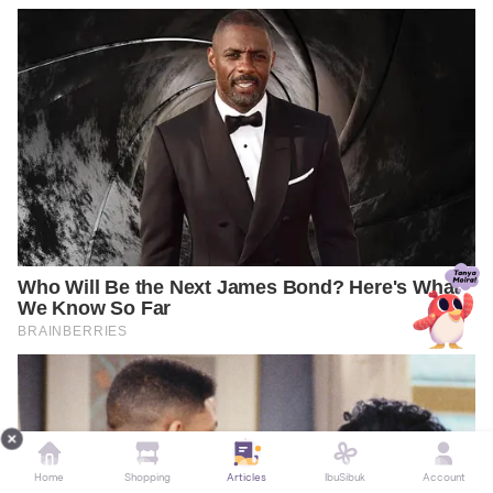
Home
Shopping
Articles
IbuSibuk
Account