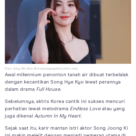
Foto: Song Hye Kyo (Koreajoongangdaily.joins.com)
Awal millennium penonton tanah air dibuat terbelalak
dengan kecantikan Song Hye Kyo lewat perannya
dalam drama
Full House.
Sebelumnya, aktris Korea cantik ini sukses mencuri
perhatian lewat melodrama
Endless Love
atau yang
juga dikenal
Autumn In My Heart.
Sejak saat itu, karir mantan istri aktor Song Joong Ki
ini makin melejit dengan menjadi pemeran utama di