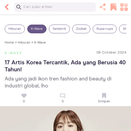
Baca Selanjutnya
Sariawan pada Anak: Penyebab, Cara Mengatasi
dan Mencegahnya
Hiburan
K-Wave
Selebriti
Zodiak
Rupa-rupa
Shop
Home >
Hiburan >
K-Wave
09 October 2024
K-WAVE
17 Artis Korea Tercantik, Ada yang Berusia 40 
Tahun!
Ada yang jadi ikon tren fashion and beauty di
industri global, lho
0
0
Simpan