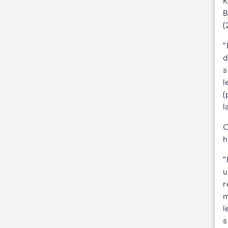
K
B
(
“
d
s
l
(
l
O
h
“
u
r
m
l
s