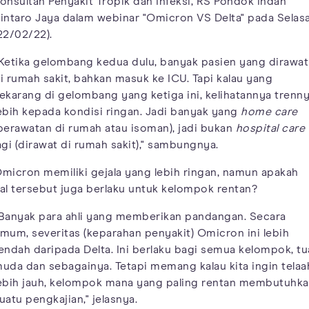
onsultan Penyakit Tropik dan Infeksi, RS Pondok Indah
intaro Jaya dalam webinar "Omicron VS Delta" pada Selas
22/02/22).
Ketika gelombang kedua dulu, banyak pasien yang dirawat
i rumah sakit, bahkan masuk ke ICU. Tapi kalau yang
ekarang di gelombang yang ketiga ini, kelihatannya trenn
ebih kepada kondisi ringan. Jadi banyak yang
home care
perawatan di rumah atau isoman), jadi bukan
hospital care
agi (dirawat di rumah sakit)," sambungnya.
micron memiliki gejala yang lebih ringan, namun apakah
al tersebut juga berlaku untuk kelompok rentan?
Banyak para ahli yang memberikan pandangan. Secara
mum, severitas (keparahan penyakit) Omicron ini lebih
endah daripada Delta. Ini berlaku bagi semua kelompok, tu
uda dan sebagainya. Tetapi memang kalau kita ingin telaa
ebih jauh, kelompok mana yang paling rentan membutuhk
uatu pengkajian," jelasnya.