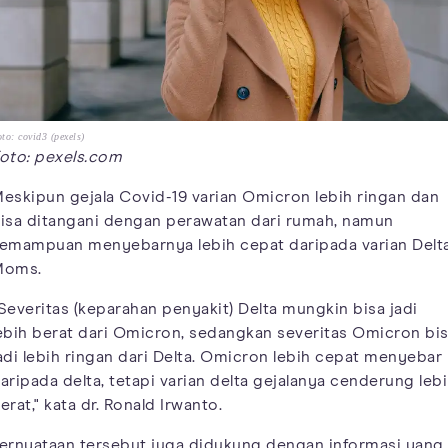
to: covid3 (pexels)
oto: pexels.com
eskipun gejala Covid-19 varian Omicron lebih ringan dan
isa ditangani dengan perawatan dari rumah, namun
emampuan menyebarnya lebih cepat daripada varian Delt
Moms.
Severitas (keparahan penyakit) Delta mungkin bisa jadi
ebih berat dari Omicron, sedangkan severitas Omicron bi
adi lebih ringan dari Delta. Omicron lebih cepat menyebar
aripada delta, tetapi varian delta gejalanya cenderung leb
erat," kata dr. Ronald Irwanto.
ernyataan tersebut juga didukung dengan informasi yang