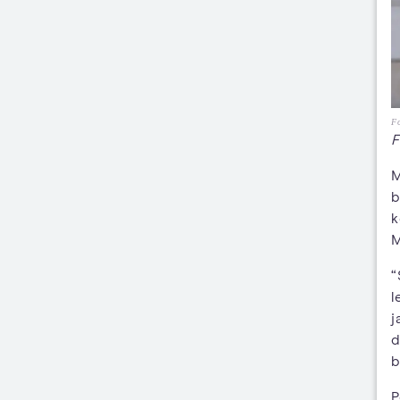
Fo
F
M
b
k
“
l
j
d
b
P