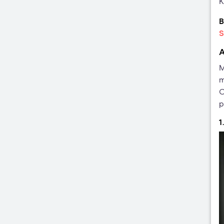
K
B
S
A
M
m
O
p
1