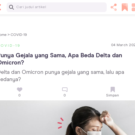
Baca Selanjutnya
Panas Dalam pada Anak: Gejala, Penyebab dan Cara
Mengatasinya!
ome >
COVID-19
04 March 20
OVID-19
unya Gejala yang Sama, Apa Beda Delta dan 
Omicron?
elta dan Omicron punya gejala yang sama, lalu apa
edanya?
0
0
Simpan