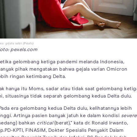
to: gejala sakit (Pexels)
oto: pexels.com
etika gelombang ketiga pandemi melanda Indonesia,
anyak pihak mengatakan bahwa gejala varian Omicron
ebih ringan ketimbang Delta.
ak hanya itu Moms, sadar atau tidak saat gelombang ketig
ni, situasinya tidak separah gelombang kedua Delta dulu.
Pada era gelombang kedua Delta dulu, kelihatannya lebih
inggi. Artinya pasien banyak jatuh ke dalam kondisi
severe
sedang) bahkan
critical
(berat)," kata dr. Ronald Irwanto,
p.PD-KPTI, FINASIM, Dokter Spesialis Penyakit Dalam