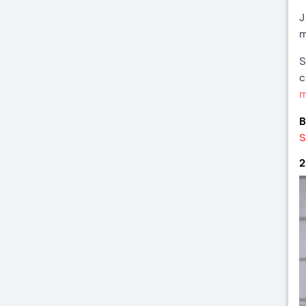
J
m
S
c
m
B
S
2