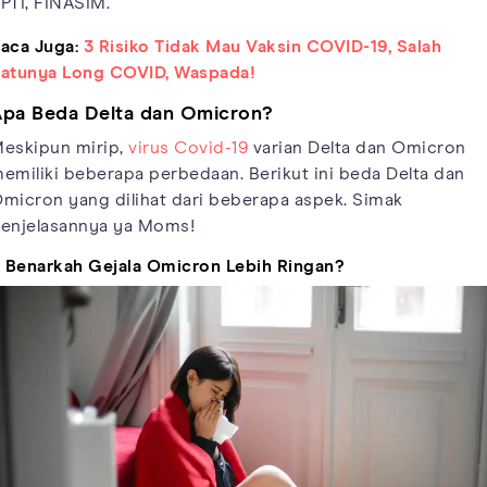
PTI, FINASIM.
aca Juga:
3 Risiko Tidak Mau Vaksin COVID-19, Salah
atunya Long COVID, Waspada!
pa Beda Delta dan Omicron?
eskipun mirip,
virus Covid-19
varian Delta dan Omicron
emiliki beberapa perbedaan. Berikut ini beda Delta dan
micron yang dilihat dari beberapa aspek. Simak
enjelasannya ya Moms!
. Benarkah Gejala Omicron Lebih Ringan?