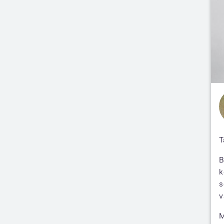
T
B
k
s
v
M