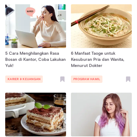
5 Cara Menghilangkan Rasa
6 Manfaat Taoge untuk
Bosan di Kantor, Coba Lakukan
Kesuburan Pria dan Wanita,
Yuk!
Menurut Dokter
KARIER & KEUANGAN
PROGRAM HAMIL