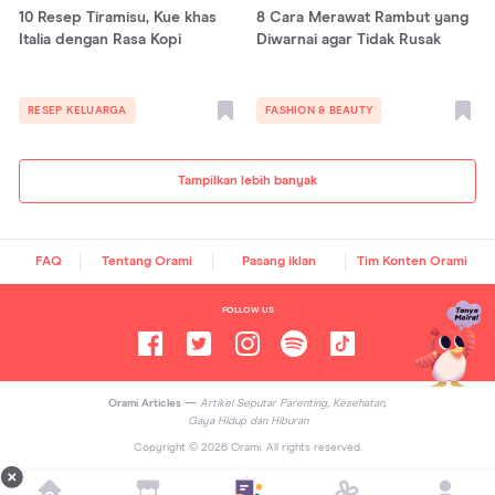
10 Resep Tiramisu, Kue khas
8 Cara Merawat Rambut yang
Italia dengan Rasa Kopi
Diwarnai agar Tidak Rusak
RESEP KELUARGA
FASHION & BEAUTY
Tampilkan lebih banyak
FAQ
Tentang Orami
Pasang iklan
Tim Konten Orami
FOLLOW US
Orami Articles —
Artikel Seputar Parenting, Kesehatan,
Gaya Hidup dan Hiburan
Copyright ©
2026
Orami. All rights reserved.