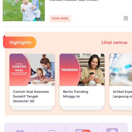
RUPA-RUPA
Highlights
Lihat semua
Contoh Soal Asesmen
Berita Trending
Artikel Exp
Sumatif Tengah
Minggu Ini
Langsung o
Semester SD
New