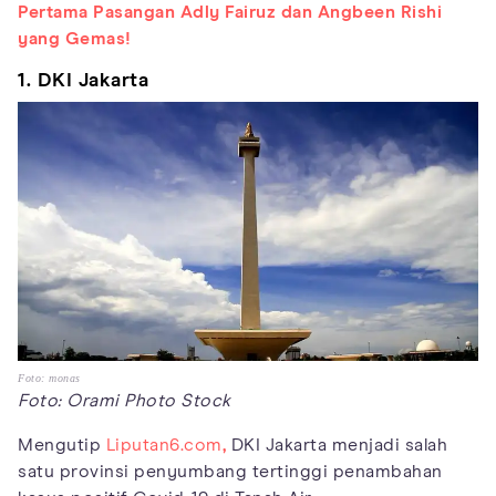
Pertama Pasangan Adly Fairuz dan Angbeen Rishi
yang Gemas!
1. DKI Jakarta
Foto: monas
Foto: Orami Photo Stock
Mengutip
Liputan6.com
,
DKI Jakarta menjadi salah
satu provinsi penyumbang tertinggi penambahan