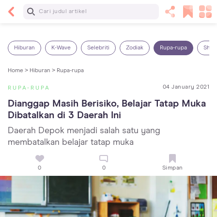
Baca Selanjutnya
13 Rekomendasi RSGM dan Klinik Gigi di Jakarta
yang Terbaik dan Terpercaya
Hiburan
K-Wave
Selebriti
Zodiak
Rupa-rupa
Shop
Home >
Hiburan >
Rupa-rupa
04 January 2021
RUPA-RUPA
Dianggap Masih Berisiko, Belajar Tatap Muka 
Dibatalkan di 3 Daerah Ini
Daerah Depok menjadi salah satu yang
membatalkan belajar tatap muka
0
0
Simpan