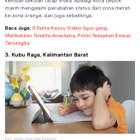
kembali sekolah tatap muka. Apalagi Kota Depok
masih mengalami perubahan status dari zona merah
ke zona oranye, dan juga sebaliknya.
Baca Juga:
5 Fakta Kasus Video Syur yang
Melibatkan Gisella Anastasia, Polisi Tetapkan Empat
Tersangka
3. Kubu Raya, Kalimantan Barat
Foto: belajar tatap muka dibatalkan