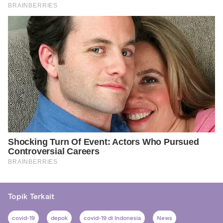
Topik Terkait
covid-19
depok
covid-19 di Indonesia
News