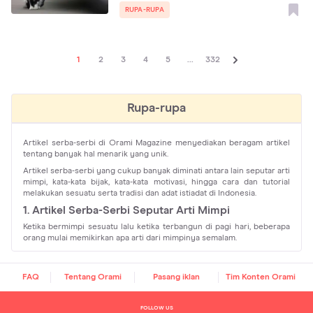
RUPA-RUPA
1
2
3
4
5
...
332
Rupa-rupa
Artikel serba-serbi di Orami Magazine menyediakan beragam artikel
tentang banyak hal menarik yang unik.
Artikel serba-serbi yang cukup banyak diminati antara lain seputar arti
mimpi, kata-kata bijak, kata-kata motivasi, hingga cara dan tutorial
melakukan sesuatu serta tradisi dan adat istiadat di Indonesia.
1. Artikel Serba-Serbi Seputar Arti Mimpi
Ketika bermimpi sesuatu lalu ketika terbangun di pagi hari, beberapa
orang mulai memikirkan apa arti dari mimpinya semalam.
Tentu tidak ada arti mimpi yang paling benar, karena kenyataan tidak
pernah terjadi persis seperti di dalam mimpi.
FAQ
Tentang Orami
Pasang iklan
Tim Konten Orami
Hanya saja, mencari arti mimpi menjadi sesuatu yang menarik bagi
sebagian orang. Karena bisa saja ini dianggap sebagai sebuah
pertanda atau firasat akan terjadinya sesuatu.
FOLLOW US