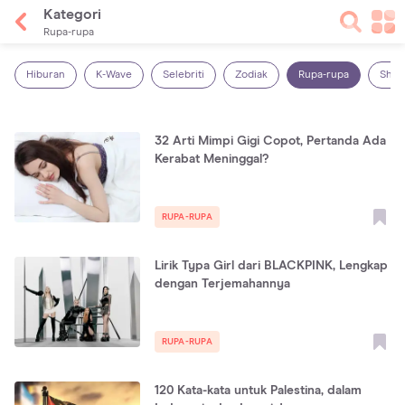
Kategori
Rupa-rupa
Hiburan
K-Wave
Selebriti
Zodiak
Rupa-rupa
Shop
32 Arti Mimpi Gigi Copot, Pertanda Ada
Kerabat Meninggal?
RUPA-RUPA
Lirik Typa Girl dari BLACKPINK, Lengkap
dengan Terjemahannya
RUPA-RUPA
120 Kata-kata untuk Palestina, dalam