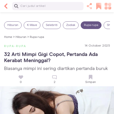
Baca Selanjutnya
7 Penyebab Sakit Tenggorokan pada Anak dan
Cara Mengatasinya
Hiburan
K-Wave
Selebriti
Zodiak
Rupa-rupa
Shop
Home >
Hiburan >
Rupa-rupa
14 October 2025
RUPA-RUPA
32 Arti Mimpi Gigi Copot, Pertanda Ada 
Kerabat Meninggal?
Biasanya mimpi ini sering diartikan pertanda buruk
0
2
Simpan