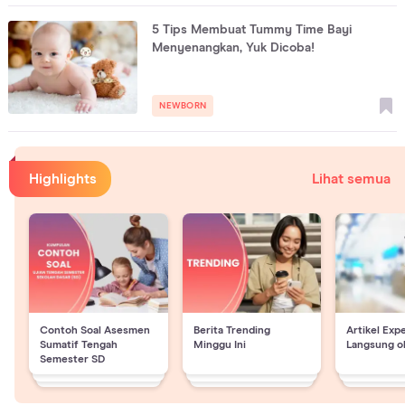
5 Tips Membuat Tummy Time Bayi
Menyenangkan, Yuk Dicoba!
NEWBORN
Highlights
Lihat semua
Contoh Soal Asesmen
Berita Trending
Artikel Exp
Sumatif Tengah
Minggu Ini
Langsung o
Semester SD