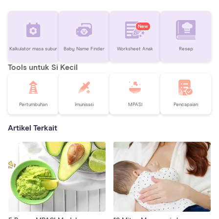
New
Kalkulator masa subur
Baby Name Finder
Worksheet Anak
Resep
Tools untuk Si Kecil
Pertumbuhan
Imunisasi
MPASI
Pencapaian
Artikel Terkait