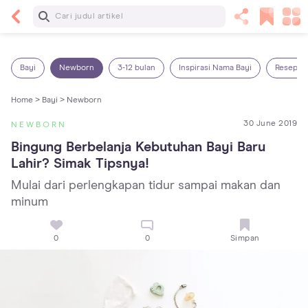
Baca Selanjutnya
14 Rekomendasi Camilan Sehat untuk Anak, Enak
dan Bergizi!
Bayi
Newborn
3-12 bulan
Inspirasi Nama Bayi
Resep M
Home >
Bayi >
Newborn
30 June 2019
NEWBORN
Bingung Berbelanja Kebutuhan Bayi Baru 
Lahir? Simak Tipsnya!
Mulai dari perlengkapan tidur sampai makan dan
minum
0
0
Simpan