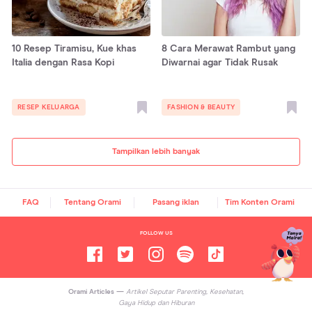
10 Resep Tiramisu, Kue khas
8 Cara Merawat Rambut yang
Italia dengan Rasa Kopi
Diwarnai agar Tidak Rusak
RESEP KELUARGA
FASHION & BEAUTY
Tampilkan lebih banyak
FAQ
Tentang Orami
Pasang iklan
Tim Konten Orami
FOLLOW US
Orami Articles —
Artikel Seputar Parenting, Kesehatan,
Gaya Hidup dan Hiburan