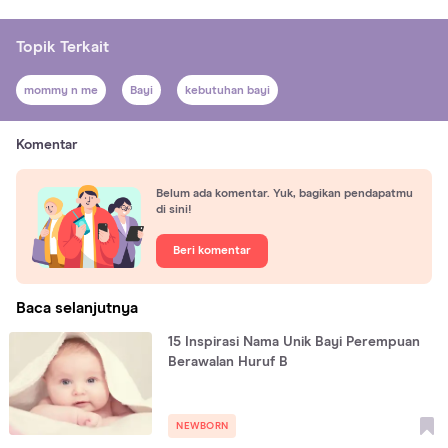
Topik Terkait
mommy n me
Bayi
kebutuhan bayi
Komentar
Belum ada komentar. Yuk, bagikan pendapatmu
di sini!
Beri komentar
Baca selanjutnya
15 Inspirasi Nama Unik Bayi Perempuan
Berawalan Huruf B
NEWBORN