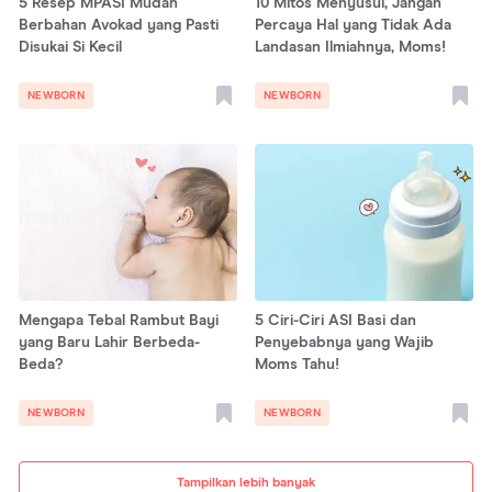
5 Resep MPASI Mudah
10 Mitos Menyusui, Jangan
Berbahan Avokad yang Pasti
Percaya Hal yang Tidak Ada
Disukai Si Kecil
Landasan Ilmiahnya, Moms!
NEWBORN
NEWBORN
Mengapa Tebal Rambut Bayi
5 Ciri-Ciri ASI Basi dan
yang Baru Lahir Berbeda-
Penyebabnya yang Wajib
Beda?
Moms Tahu!
NEWBORN
NEWBORN
Tampilkan lebih banyak