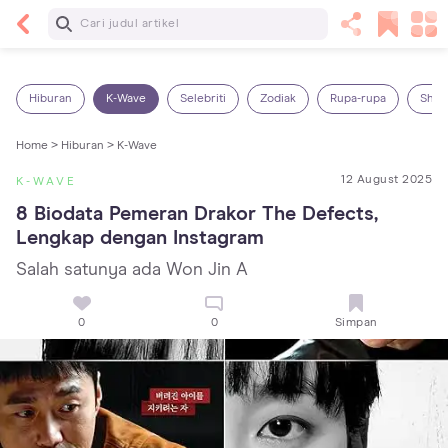
Baca Selanjutnya
Kebutuhan Cairan Anak yang Harus Dipenuhi
Sesuai Usianya
Hiburan
K-Wave
Selebriti
Zodiak
Rupa-rupa
Shop
Home >
Hiburan >
K-Wave
12 August 2025
K-WAVE
8 Biodata Pemeran Drakor The Defects, 
Lengkap dengan Instagram
Salah satunya ada Won Jin A
0
0
Simpan