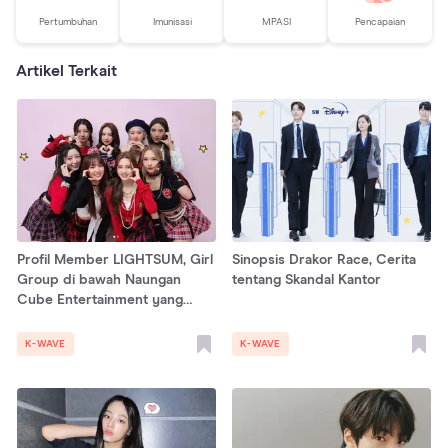
Pertumbuhan
Imunisasi
MPASI
Pencapaian
Artikel Terkait
Profil Member LIGHTSUM, Girl
Sinopsis Drakor Race, Cerita
Group di bawah Naungan
tentang Skandal Kantor
Cube Entertainment yang
Debut Tahun 2021
K-WAVE
K-WAVE