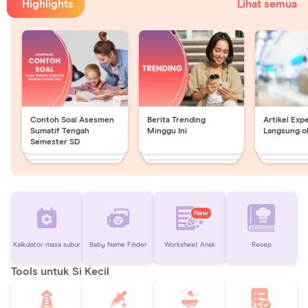
Highlights
Lihat semua
Contoh Soal Asesmen
Berita Trending
Artikel Exp
Sumatif Tengah
Minggu Ini
Langsung o
Semester SD
New
Kalkulator masa subur
Baby Name Finder
Worksheet Anak
Resep
Tools untuk Si Kecil