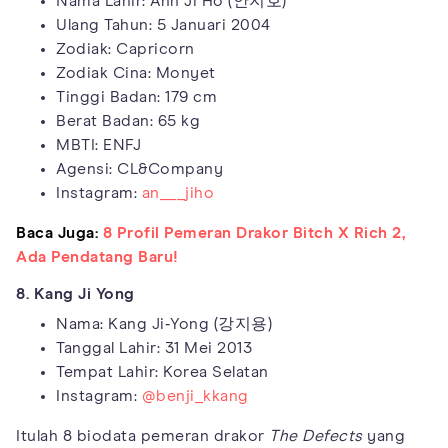
Nama Lahir: Ahn Ji Ho (안지호)
Ulang Tahun: 5 Januari 2004
Zodiak: Capricorn
Zodiak Cina: Monyet
Tinggi Badan: 179 cm
Berat Badan: 65 kg
MBTI: ENFJ
Agensi: CL&Company
Instagram:
an___jiho
Baca Juga:
8 Profil Pemeran Drakor Bitch X Rich 2,
Ada Pendatang Baru!
8. Kang Ji Yong
Nama: Kang Ji‑Yong (강지용)
Tanggal Lahir: 31 Mei 2013
Tempat Lahir: Korea Selatan
Instagram:
@benji_kkang
Itulah 8 biodata pemeran drakor
The Defects
yang