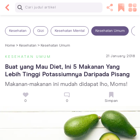
Baca Selanjutnya
13 Rekomendasi RSGM dan Klinik Gigi di Jakarta
yang Terbaik dan Terpercaya
Kesehatan
Gizi
Kesehatan Mental
Kesehatan Umum
Ob
Home >
Kesehatan >
Kesehatan Umum
21 January 2018
KESEHATAN UMUM
Buat yang Mau Diet, Ini 5 Makanan Yang 
Lebih Tinggi Potassiumnya Daripada Pisang
Makanan-makanan ini mudah didapat lho, Moms!
0
0
Simpan