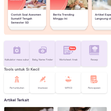
Contoh Soal Asesmen
Berita Trending
Artikel Exp
Sumatif Tengah
Minggu Ini
Langsung o
Semester SD
New
Kalkulator masa subur
Baby Name Finder
Worksheet Anak
Resep
Tools untuk Si Kecil
Pertumbuhan
Imunisasi
MPASI
Pencapaian
Artikel Terkait