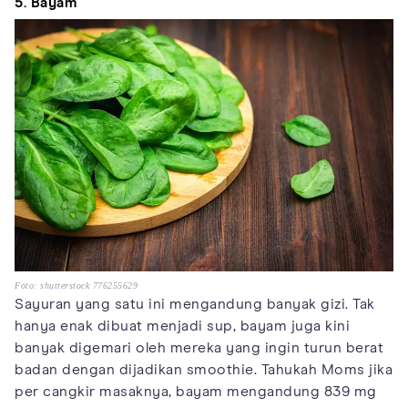
5. Bayam
Foto: shutterstock 776255629
Sayuran yang satu ini mengandung banyak gizi. Tak
hanya enak dibuat menjadi sup, bayam juga kini
banyak digemari oleh mereka yang ingin turun berat
badan dengan dijadikan smoothie. Tahukah Moms jika
per cangkir masaknya, bayam mengandung 839 mg