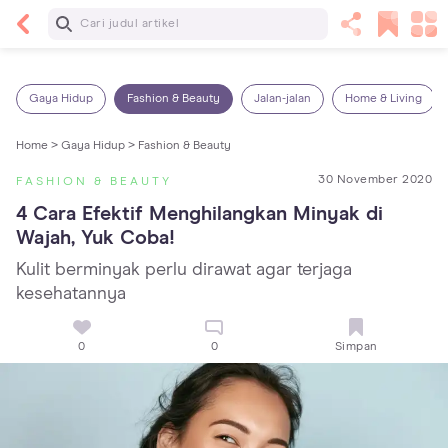
Baca Selanjutnya
7 Penyebab Sakit Tenggorokan pada Anak dan
Cara Mengatasinya
Gaya Hidup
Fashion & Beauty
Jalan-jalan
Home & Living
Home >
Gaya Hidup >
Fashion & Beauty
30 November 2020
FASHION & BEAUTY
4 Cara Efektif Menghilangkan Minyak di 
Wajah, Yuk Coba!
Kulit berminyak perlu dirawat agar terjaga
kesehatannya
0
0
Simpan