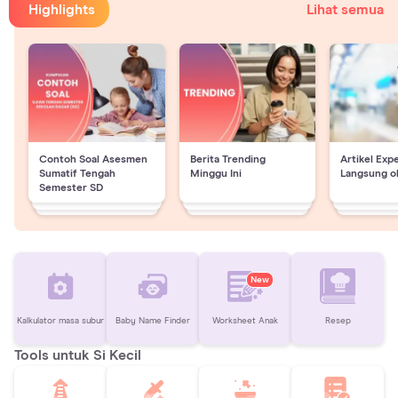
Highlights
Lihat semua
Contoh Soal Asesmen
Berita Trending
Artikel Exp
Sumatif Tengah
Minggu Ini
Langsung o
Semester SD
New
Kalkulator masa subur
Baby Name Finder
Worksheet Anak
Resep
Tools untuk Si Kecil