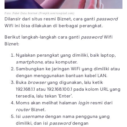
Foto: Paket Data Internet (Freepik.com/rawpixel.com)
Dilansir dari situs resmi Biznet, cara ganti
password
Wifi ini bisa dilakukan di berbagai perangkat.
Berikut langkah-langkah cara ganti
password
Wifi
Biznet:
Nyalakan perangkat yang dimiliki, baik laptop,
smartphone
, atau komputer.
Sambungkan ke jaringan WiFi yang dimiliki atau
dengan menggunakan bantuan kabel LAN.
Buka
browser
yang digunakan, lalu ketik
192.168.1.1 atau 192.168.100.1 pada kolom URL yang
tersedia, lalu tekan ‘Enter’.
Moms akan melihat halaman
login
resmi dari
router
Biznet.
Isi
username
dengan nama pengguna yang
dimiliki, dan isi
password
dengan