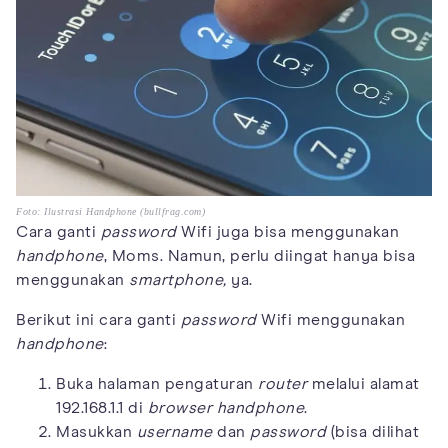
Foto: Ilustrasi Handphone (bullfrag.com)
Cara ganti
password
Wifi juga bisa menggunakan
handphone
, Moms. Namun, perlu diingat hanya bisa
menggunakan
smartphone,
ya.
Berikut ini cara ganti
password
Wifi menggunakan
handphone
:
Buka halaman pengaturan
router
melalui alamat
192.168.1.1 di
browser
handphone
.
Masukkan
username
dan
password
(bisa dilihat