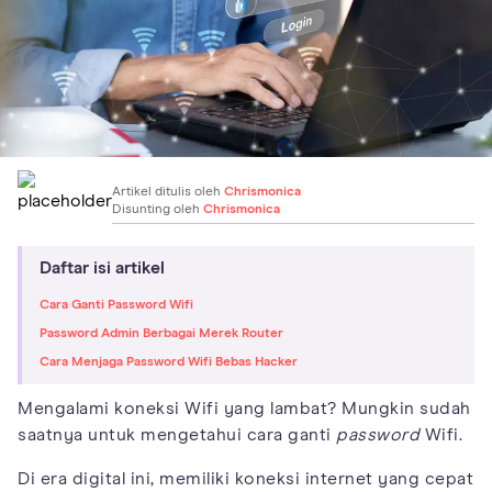
Artikel ditulis oleh
Chrismonica
Disunting oleh
Chrismonica
Daftar isi artikel
Cara Ganti Password Wifi
Password Admin Berbagai Merek Router
Cara Menjaga Password Wifi Bebas Hacker
Mengalami koneksi Wifi yang lambat? Mungkin sudah
saatnya untuk mengetahui cara ganti
password
Wifi.
Di era digital ini, memiliki koneksi internet yang cepat