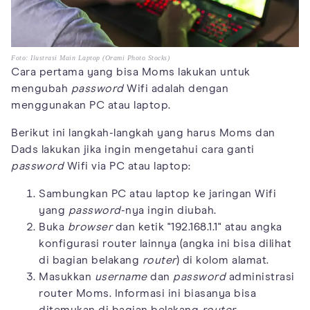
Foto: Ilustrasi Main Laptop (Orami Photo Stocks)
Cara pertama yang bisa Moms lakukan untuk
mengubah
password
Wifi adalah dengan
menggunakan PC atau laptop.
Berikut ini langkah-langkah yang harus Moms dan
Dads lakukan jika ingin mengetahui cara ganti
password
Wifi via PC atau laptop:
Sambungkan PC atau laptop ke jaringan Wifi
yang
password
-nya ingin diubah.
Buka
browser
dan ketik "192.168.1.1" atau angka
konfigurasi router lainnya (angka ini bisa dilihat
di bagian belakang
router
) di kolom alamat.
Masukkan
username
dan
password
administrasi
router Moms. Informasi ini biasanya bisa
ditemukan di bagian belakang
router
.