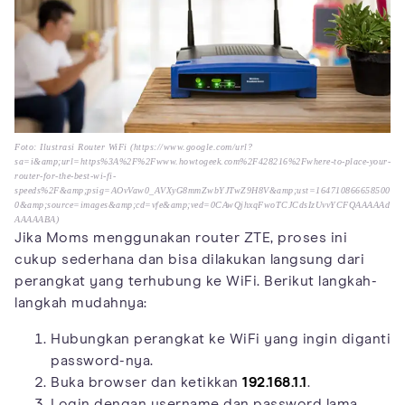
Foto: Ilustrasi Router WiFi (https://www.google.com/url?
sa=i&amp;url=https%3A%2F%2Fwww.howtogeek.com%2F428216%2Fwhere-to-place-your-
router-for-the-best-wi-fi-
speeds%2F&amp;psig=AOvVaw0_AVXyG8mmZwbYJTwZ9H8V&amp;ust=164710866658500
0&amp;source=images&amp;cd=vfe&amp;ved=0CAwQjhxqFwoTCJCdsIzUvvYCFQAAAAAd
AAAAABA)
Jika Moms menggunakan router ZTE, proses ini
cukup sederhana dan bisa dilakukan langsung dari
perangkat yang terhubung ke WiFi. Berikut langkah-
langkah mudahnya:
Hubungkan perangkat ke WiFi yang ingin diganti
password-nya.
Buka browser dan ketikkan
192.168.1.1
.
Login dengan username dan password lama