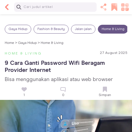
Baca Selanjutnya
Sariawan pada Anak: Penyebab, Cara Mengatasi
dan Mencegahnya
Gaya Hidup
Fashion & Beauty
Jalan-jalan
Home & Living
Home >
Gaya Hidup >
Home & Living
27 August 2025
HOME & LIVING
9 Cara Ganti Password Wifi Beragam 
Provider Internet
Bisa menggunakan aplikasi atau web browser
1
0
Simpan