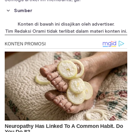
Sumber
https://berita.99.co/cara-ganti-password-wifi/
Konten di bawah ini disajikan oleh advertiser.
https://www.firstmedia.com/article/blog/cara-mengganti-
password-wifi-first-media
Tim Redaksi Orami tidak terlibat dalam materi konten ini.
https://registration.biznethome.net/blog/tips-tahukah-kamu-
bagaimana-cara-ganti-password-wifi