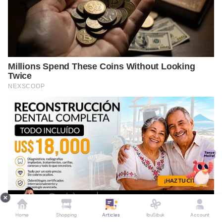
Home
Shopping
Articles
IbuSibuk
Account