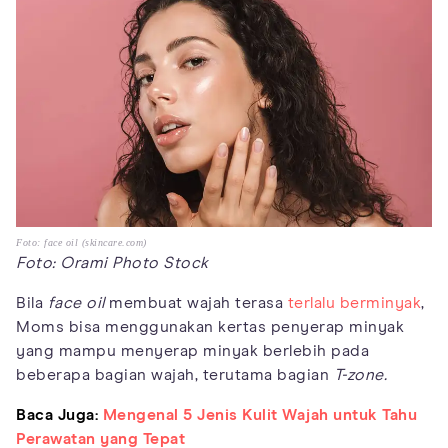
Foto: face oil (skincare.com)
Foto: Orami Photo Stock
Bila
face oil
membuat wajah terasa
terlalu berminyak
,
Moms bisa menggunakan kertas penyerap minyak
yang mampu menyerap minyak berlebih pada
beberapa bagian wajah, terutama bagian
T-zone.
Baca Juga:
Mengenal 5 Jenis Kulit Wajah untuk Tahu
Perawatan yang Tepat