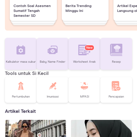
Contoh Soal Asesmen
Berita Trending
Artikel Exp
Sumatif Tengah
Minggu Ini
Langsung o
Semester SD
New
Kalkulator masa subur
Baby Name Finder
Worksheet Anak
Resep
Tools untuk Si Kecil
Pertumbuhan
Imunisasi
MPASI
Pencapaian
Artikel Terkait