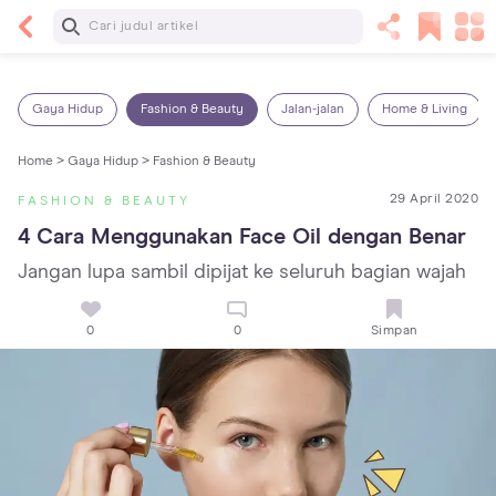
Baca Selanjutnya
Kebutuhan Cairan Anak yang Harus Dipenuhi
Sesuai Usianya
Gaya Hidup
Fashion & Beauty
Jalan-jalan
Home & Living
Home >
Gaya Hidup >
Fashion & Beauty
29 April 2020
FASHION & BEAUTY
4 Cara Menggunakan Face Oil dengan Benar
Jangan lupa sambil dipijat ke seluruh bagian wajah
0
0
Simpan