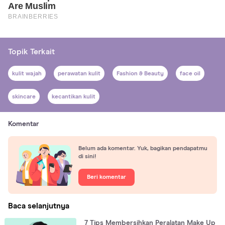
Topik Terkait
kulit wajah
perawatan kulit
Fashion & Beauty
face oil
skincare
kecantikan kulit
Komentar
Belum ada komentar. Yuk, bagikan pendapatmu
di sini!
Beri komentar
Baca selanjutnya
7 Tips Membersihkan Peralatan Make Up