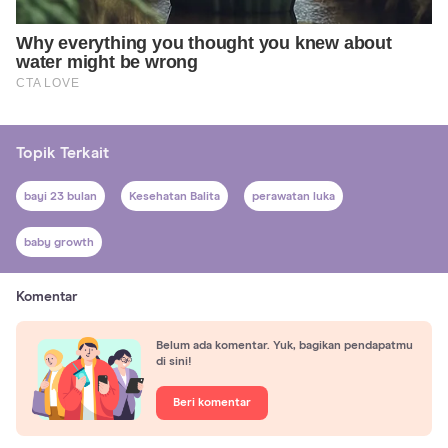
Topik Terkait
bayi 23 bulan
Kesehatan Balita
perawatan luka
baby growth
Komentar
Belum ada komentar. Yuk, bagikan pendapatmu
di sini!
Beri komentar