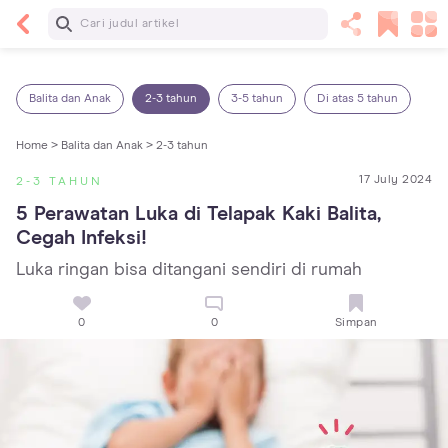
Baca Selanjutnya
5 Manfaat Bermain Masak-Masakan untuk Anak,
Yuk Latih Kreativitas Si Kecil!
Balita dan Anak
2-3 tahun
3-5 tahun
Di atas 5 tahun
Home >
Balita dan Anak >
2-3 tahun
17 July 2024
2-3 TAHUN
5 Perawatan Luka di Telapak Kaki Balita, 
Cegah Infeksi!
Luka ringan bisa ditangani sendiri di rumah
0
0
Simpan