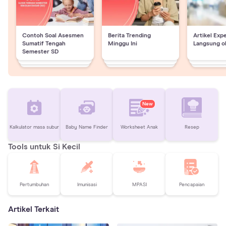
Contoh Soal Asesmen
Berita Trending
Artikel Exp
Sumatif Tengah
Minggu Ini
Langsung o
Semester SD
New
Kalkulator masa subur
Baby Name Finder
Worksheet Anak
Resep
Tools untuk Si Kecil
Pertumbuhan
Imunisasi
MPASI
Pencapaian
Artikel Terkait