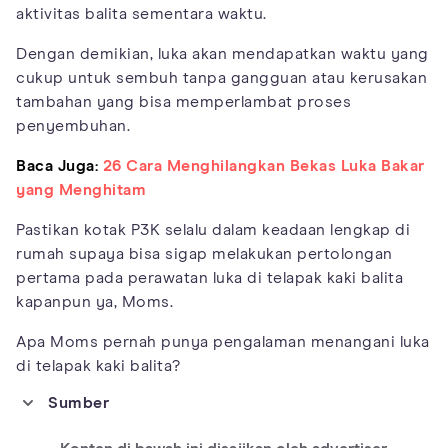
aktivitas balita sementara waktu.
Dengan demikian, luka akan mendapatkan waktu yang
cukup untuk sembuh tanpa gangguan atau kerusakan
tambahan yang bisa memperlambat proses
penyembuhan.
Baca Juga:
26 Cara Menghilangkan Bekas Luka Bakar
yang Menghitam
Pastikan kotak P3K selalu dalam keadaan lengkap di
rumah supaya bisa sigap melakukan pertolongan
pertama pada perawatan luka di telapak kaki balita
kapanpun ya, Moms.
Apa Moms pernah punya pengalaman menangani luka
di telapak kaki balita?
Sumber
https://www.childrenscolorado.org/conditions-and-
advice/conditions-and-symptoms/symptoms/wound-infection/