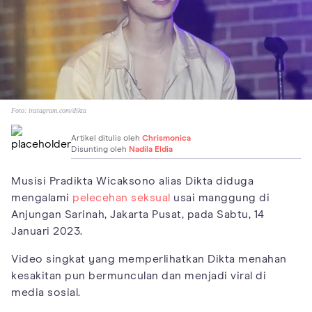
Foto:
instagram.com/dikta
Artikel ditulis oleh
Chrismonica
Disunting oleh
Nadila Eldia
Musisi Pradikta Wicaksono alias Dikta diduga
mengalami
pelecehan seksual
usai manggung di
Anjungan Sarinah, Jakarta Pusat, pada Sabtu, 14
Januari 2023.
Video singkat yang memperlihatkan Dikta menahan
kesakitan pun bermunculan dan menjadi viral di
media sosial.