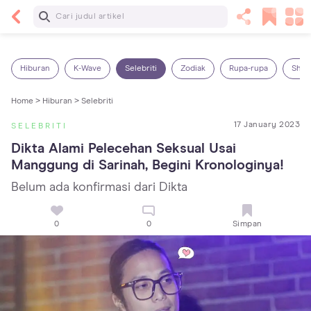
Baca Selanjutnya
13 Rekomendasi RSGM dan Klinik Gigi di Jakarta
yang Terbaik dan Terpercaya
Hiburan
K-Wave
Selebriti
Zodiak
Rupa-rupa
Shop
Home >
Hiburan >
Selebriti
17 January 2023
SELEBRITI
Dikta Alami Pelecehan Seksual Usai 
Manggung di Sarinah, Begini Kronologinya!
Belum ada konfirmasi dari Dikta
0
0
Simpan