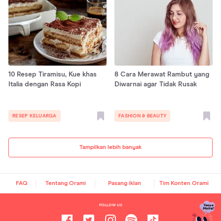
10 Resep Tiramisu, Kue khas
8 Cara Merawat Rambut yang
Italia dengan Rasa Kopi
Diwarnai agar Tidak Rusak
RESEP KELUARGA
FASHION & BEAUTY
Tampilkan lebih banyak
FAQ
Tentang Orami
Pasang iklan
Tim Konten Orami
FOLLOW US