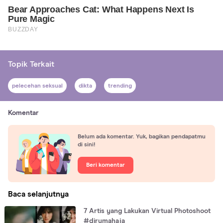
Topik Terkait
pelecehan seksual
dikta
trending
Komentar
Belum ada komentar. Yuk, bagikan pendapatmu
di sini!
Beri komentar
Baca selanjutnya
7 Artis yang Lakukan Virtual Photoshoot
#dirumahaja