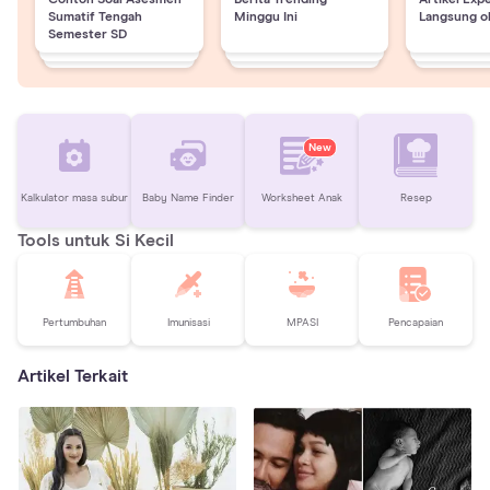
Sumatif Tengah
Minggu Ini
Langsung o
Semester SD
New
Kalkulator masa subur
Baby Name Finder
Worksheet Anak
Resep
Tools untuk Si Kecil
Pertumbuhan
Imunisasi
MPASI
Pencapaian
Artikel Terkait