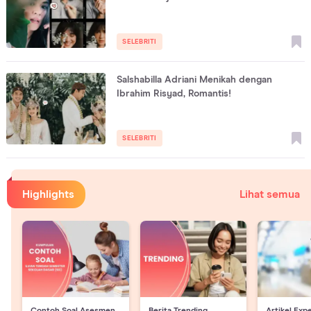
SELEBRITI
Salshabilla Adriani Menikah dengan
Ibrahim Risyad, Romantis!
SELEBRITI
Highlights
Lihat semua
Contoh Soal Asesmen
Berita Trending
Artikel Exp