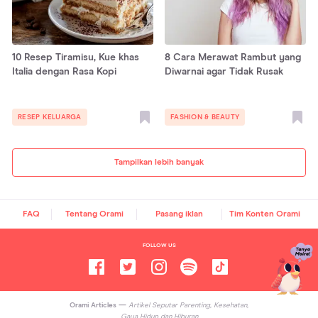
10 Resep Tiramisu, Kue khas
8 Cara Merawat Rambut yang
Italia dengan Rasa Kopi
Diwarnai agar Tidak Rusak
RESEP KELUARGA
FASHION & BEAUTY
Tampilkan lebih banyak
FAQ
Tentang Orami
Pasang iklan
Tim Konten Orami
FOLLOW US
Orami Articles —
Artikel Seputar Parenting, Kesehatan,
Gaya Hidup dan Hiburan