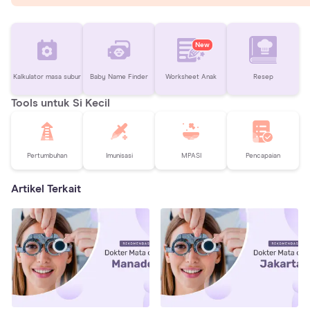
New
Kalkulator masa subur
Baby Name Finder
Worksheet Anak
Resep
Tools untuk Si Kecil
Pertumbuhan
Imunisasi
MPASI
Pencapaian
Artikel Terkait