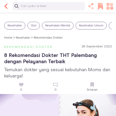
Baca Selanjutnya
14 Rekomendasi Camilan Sehat untuk Anak, Enak
dan Bergizi!
Kesehatan
Gizi
Kesehatan Mental
Kesehatan Umum
Ob
Home >
Kesehatan >
Rekomendasi Dokter
28 September 2022
REKOMENDASI DOKTER
8 Rekomendasi Dokter THT Palembang 
dengan Pelayanan Terbaik
Temukan dokter yang sesuai kebutuhan Moms dan
keluarga!
0
0
Simpan