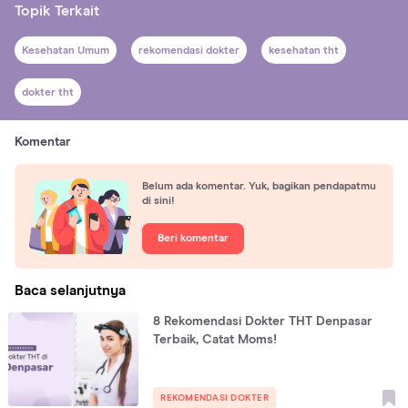
Topik Terkait
Kesehatan Umum
rekomendasi dokter
kesehatan tht
dokter tht
Komentar
Belum ada komentar. Yuk, bagikan pendapatmu
di sini!
Beri komentar
Baca selanjutnya
8 Rekomendasi Dokter THT Denpasar
Terbaik, Catat Moms!
REKOMENDASI DOKTER