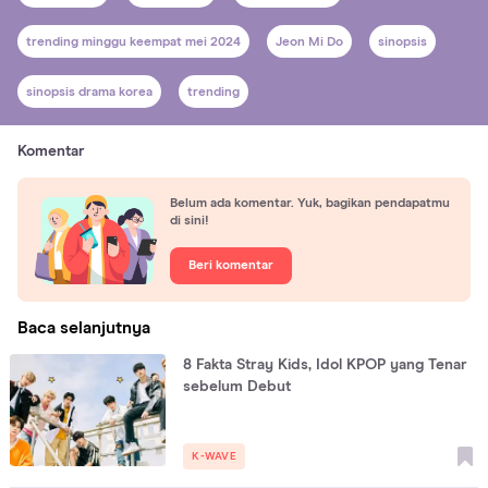
trending minggu keempat mei 2024
Jeon Mi Do
sinopsis
sinopsis drama korea
trending
Komentar
Belum ada komentar. Yuk, bagikan pendapatmu
di sini!
Beri komentar
Baca selanjutnya
8 Fakta Stray Kids, Idol KPOP yang Tenar
sebelum Debut
K-WAVE