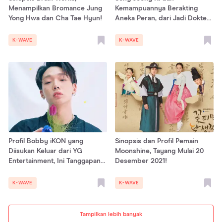
Menampilkan Bromance Jung
Kemampuannya Berakting
Yong Hwa dan Cha Tae Hyun!
Aneka Peran, dari Jadi Dokter
Hingga Anggota Mafia
K-WAVE
K-WAVE
Profil Bobby iKON yang
Sinopsis dan Profil Pemain
Diisukan Keluar dari YG
Moonshine, Tayang Mulai 20
Entertainment, Ini Tanggapan
Desember 2021!
Agensi!
K-WAVE
K-WAVE
Tampilkan lebih banyak