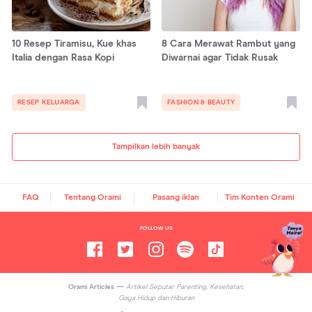
10 Resep Tiramisu, Kue khas
8 Cara Merawat Rambut yang
Italia dengan Rasa Kopi
Diwarnai agar Tidak Rusak
RESEP KELUARGA
FASHION & BEAUTY
Tampilkan lebih banyak
FAQ
Tentang Orami
Pasang iklan
Tim Konten Orami
FOLLOW US
Orami Articles —
Artikel Seputar Parenting, Kesehatan,
Gaya Hidup dan Hiburan