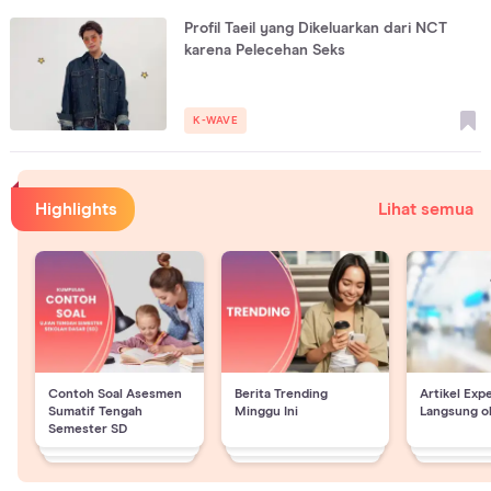
Profil Taeil yang Dikeluarkan dari NCT
karena Pelecehan Seks
K-WAVE
Highlights
Lihat semua
Contoh Soal Asesmen
Berita Trending
Artikel Exp
Sumatif Tengah
Minggu Ini
Langsung o
Semester SD