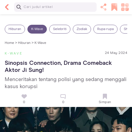
Baca Selanjutnya
14 Rekomendasi Camilan Sehat untuk Anak, Enak
dan Bergizi!
Hiburan
K-Wave
Selebriti
Zodiak
Rupa-rupa
Shop
Home >
Hiburan >
K-Wave
24 May 2024
K-WAVE
Sinopsis Connection, Drama Comeback 
Aktor Ji Sung!
Menceritakan tentang polisi yang sedang menggali
kasus korupsi
0
0
Simpan