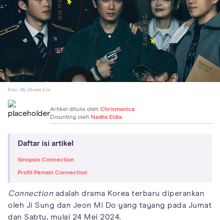
Foto:
My Drama List
Artikel ditulis oleh
Chrismonica
Disunting oleh
Nadila Eldia
Daftar isi artikel
Sinopsis Connection
Profil Pemain Connection
Connection
adalah drama Korea terbaru diperankan
oleh Ji Sung dan Jeon Mi Do yang tayang pada Jumat
dan Sabtu, mulai 24 Mei 2024.