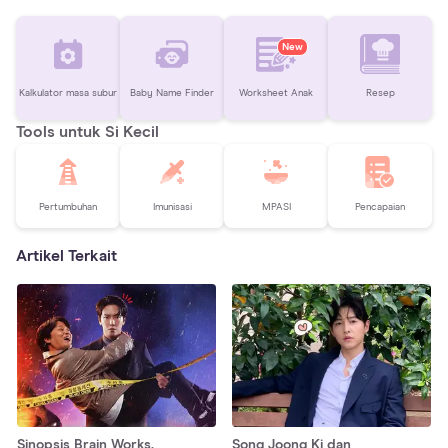
New
Kalkulator masa subur
Baby Name Finder
Worksheet Anak
Resep
Tools untuk Si Kecil
Pertumbuhan
Imunisasi
MPASI
Pencapaian
Artikel Terkait
Sinopsis Brain Works,
Song Joong Ki dan