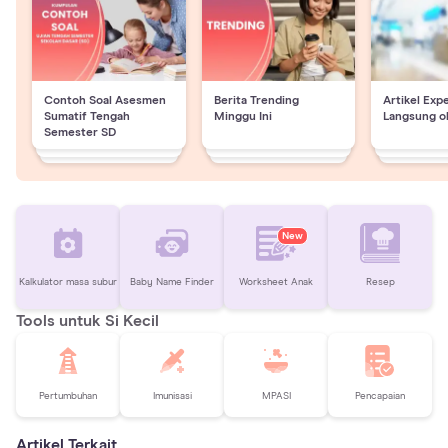
Contoh Soal Asesmen
Berita Trending
Artikel Exp
Sumatif Tengah
Minggu Ini
Langsung o
Semester SD
New
Kalkulator masa subur
Baby Name Finder
Worksheet Anak
Resep
Tools untuk Si Kecil
Pertumbuhan
Imunisasi
MPASI
Pencapaian
Artikel Terkait