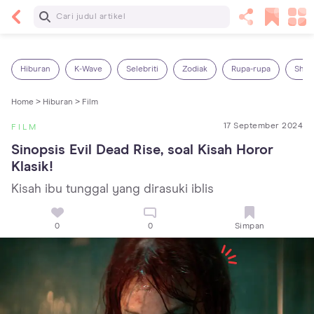
Baca Selanjutnya
14 Rekomendasi Camilan Sehat untuk Anak, Enak
dan Bergizi!
Hiburan
K-Wave
Selebriti
Zodiak
Rupa-rupa
Shop
Home >
Hiburan >
Film
17 September 2024
FILM
Sinopsis Evil Dead Rise, soal Kisah Horor 
Klasik!
Kisah ibu tunggal yang dirasuki iblis
0
0
Simpan