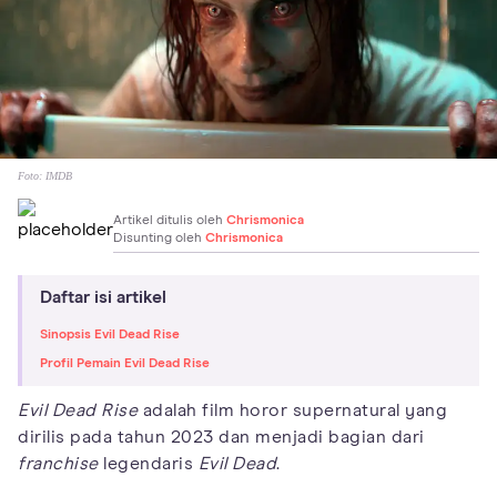
Foto:
IMDB
Artikel ditulis oleh
Chrismonica
Disunting oleh
Chrismonica
Daftar isi artikel
Sinopsis Evil Dead Rise
Profil Pemain Evil Dead Rise
Evil Dead Rise
adalah film horor supernatural yang
dirilis pada tahun 2023 dan menjadi bagian dari
franchise
legendaris
Evil Dead
.