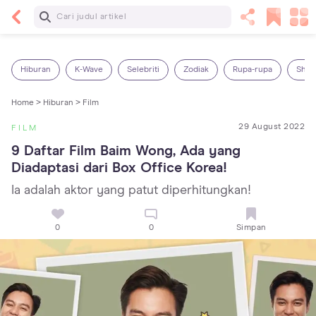
Baca Selanjutnya
14 Rekomendasi Camilan Sehat untuk Anak, Enak
dan Bergizi!
Hiburan
K-Wave
Selebriti
Zodiak
Rupa-rupa
Shop
Home >
Hiburan >
Film
29 August 2022
FILM
9 Daftar Film Baim Wong, Ada yang 
Diadaptasi dari Box Office Korea!
Ia adalah aktor yang patut diperhitungkan!
0
0
Simpan