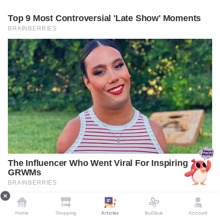
Home
Shopping
Articles
IbuSibuk
Account