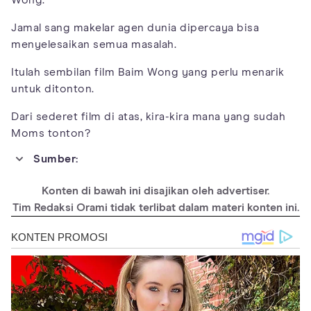
Wong.
Jamal sang makelar agen dunia dipercaya bisa
menyelesaikan semua masalah.
Itulah sembilan film Baim Wong yang perlu menarik
untuk ditonton.
Dari sederet film di atas, kira-kira mana yang sudah
Moms tonton?
Sumber:
https://id.wikipedia.org/wiki/Baim_Wong
Konten di bawah ini disajikan oleh advertiser.
https://id.bookmyshow.com/blog-
Tim Redaksi Orami tidak terlibat dalam materi konten ini.
hiburan/2018/08/14/sinopsis-film-gentayangan-
horor-terbaru-minggu-ini/
http://filmindonesia.or.id/movie/title/lf-j010-18-
909511_jejak-cinta#.YwZN1nZBy5e