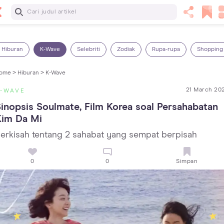
Baca Selanjutnya
Kebutuhan Cairan Anak yang Harus Dipenuhi Sesuai
Usianya
Hiburan
K-Wave
Selebriti
Zodiak
Rupa-rupa
Shopping
ome >
Hiburan >
K-Wave
21 March 20
K-WAVE
inopsis Soulmate, Film Korea soal Persahabatan 
Kim Da Mi
erkisah tentang 2 sahabat yang sempat berpisah
0
0
Simpan