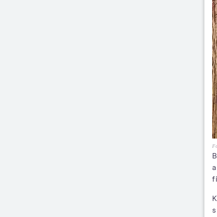
F
B
a
f
K
s