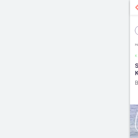
H
S
B