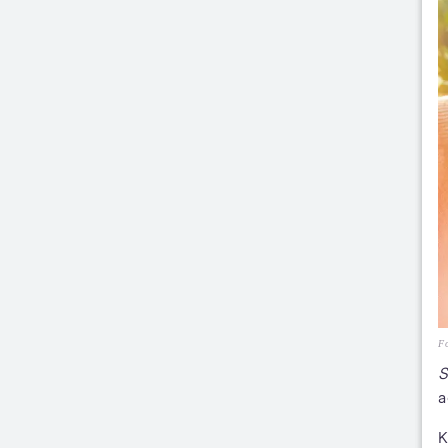
Fo
S
a
K