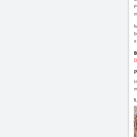
P
m
M
b
s
B
D
P
I
m
1