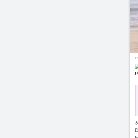
Fo
S
D
M