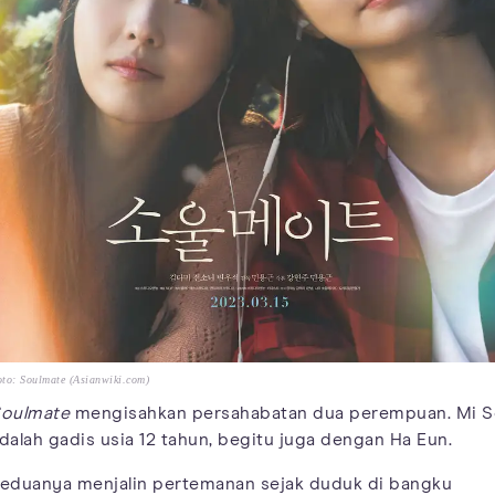
to: Soulmate (Asianwiki.com)
oulmate
mengisahkan persahabatan dua perempuan. Mi 
dalah gadis usia 12 tahun, begitu juga dengan Ha Eun.
eduanya menjalin pertemanan sejak duduk di bangku