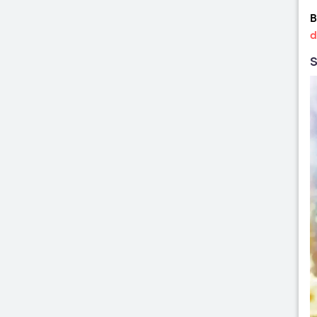
B
d
S