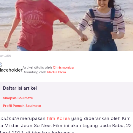
to:
IMDb
Artikel ditulis oleh
Chrismonica
Disunting oleh
Nadila Eldia
Daftar isi artikel
Sinopsis Soulmate
Profil Pemain Soulmate
oulmate
merupakan
film Korea
yang diperankan oleh Kim
a Mi dan Jeon So Nee. Film ini akan tayang pada Rabu, 22
aret 2023, di bioskop Indonesia.