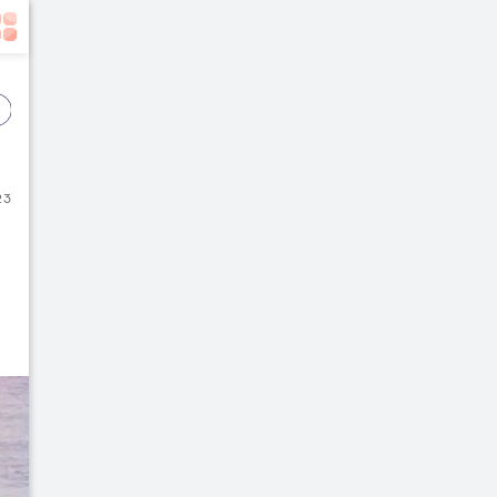
Event
Film
Buku
23