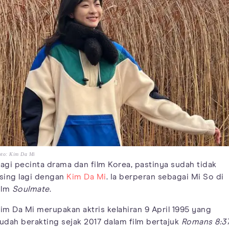
oto: Kim Da Mi
agi pecinta drama dan film Korea, pastinya sudah tidak
sing lagi dengan
Kim Da Mi
. Ia berperan sebagai Mi So di
ilm
Soulmate
.
im Da Mi merupakan aktris kelahiran 9 April 1995 yang
udah berakting sejak 2017 dalam film bertajuk
Romans 8:3