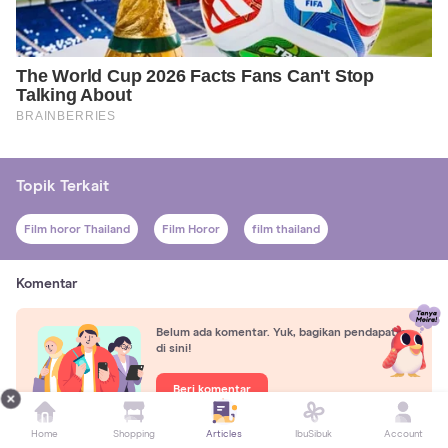
Topik Terkait
Film horor Thailand
Film Horor
film thailand
Komentar
Belum ada komentar. Yuk, bagikan pendapatmu
di sini!
Beri komentar
Home
Shopping
Articles
IbuSibuk
Account
Baca selanjutnya