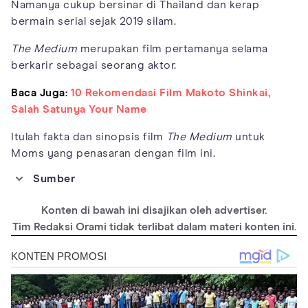
Namanya cukup bersinar di Thailand dan kerap
bermain serial sejak 2019 silam.
The Medium
merupakan film pertamanya selama
berkarir sebagai seorang aktor.
Baca Juga:
10 Rekomendasi Film Makoto Shinkai,
Salah Satunya Your Name
Itulah fakta dan sinopsis film
The Medium
untuk
Moms yang penasaran dengan film ini.
Sumber
https://m.cgv.id/movies/info/21014200
Konten di bawah ini disajikan oleh advertiser.
https://mydramalist.com/people/16259-banjong-pisanthanakun
Tim Redaksi Orami tidak terlibat dalam materi konten ini.
https://tv.apple.com/id/movie/the-
medium/umc.cmc.2q52m8rk69npdkdpt08gch5r6?action=play
https://www.screendaily.com/news/bifan-buzz-title-the-
medium-is-hot-seller-for-south-koreas-finecut/5161711.article
https://www.rottentomatoes.com/m/the_medium_2021
http://www.koreanfilm.or.kr/eng/news/boxOffice_Yearly.jsp?