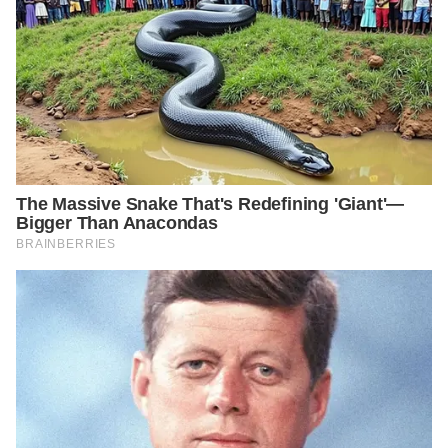
mode=BOXOFFICE_YEAR&selectDt=2021&category=ALL&count
ry=K
https://variety.com/2021/film/asia/thai-korean-horror-film-the-
medium-banjong-pisanthanakun-na-hong-jin-1234986317/
https://mydramalist.com/72475-raang-song
https://mydramalist.com/people/38121-sawanee-utoomma
https://mydramalist.com/people/83681-yasaka-chaisorn
https://mydramalist.com/people/84031-meang-pakapol-
srirongmuang
https://mydramalist.com/people/92337-poon-mitpakdee
https://mydramalist.com/people/16027-na-hong-jin
https://bacaterus.com/review-film-the-medium-2021/