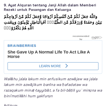
9. Ayat Alquran tentang Janji Allah dalam Memberi
Rezeki untuk Pasangan dan Keluarga
وَاللّٰهُ جَعَلَ لَكُمْ مِّنْ اَنْفُسِكُمْ اَزْوَاجًا وَّجَعَلَ لَكُمْ مِّنْ اَزْوَاجِكُمْ
بَنِيْنَ وَحَفَدَةً وَّرَزَقَكُمْ مِّنَ الطَّيِّبٰتِۗ اَفَبِالْبَاطِلِ يُؤْمِنُوْنَ وَبِنِعْمَتِ
اللّٰهِ هُمْ يَكْفُرُوْنَۙ
Wallāhu ja'ala lakum min anfusikum azwājaw wa ja'ala
lakum min azwājikum banīna wa ḥafadataw wa
razaqakum minaṭ-ṭayyibāt, a fa bil-bāṭili yu`minụna wa
bini'matillāhi hum yakfurụn
Artinya: