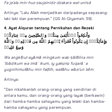
Fa ja‘ala min-huz-zaujainidz-dzakara wal-untsâ
Artinya: “Lalu Allah menjadikan daripadanya sepasang:
laki-laki dan perempuan.” (QS Al-Qiyamah: 39).
4. Ayat Alquran tentang Pernikahan dan Rezeki
وَأَنكِحُواْ ٱلۡأَيَٰمَىٰ مِنكُمۡ وَٱلصَّٰلِحِينَ مِنۡ عِبَادِكُمۡ
وَإِمَآئِكُمۡۚ إِن يَكُونُواْ فُقَرَآءَ يُغۡنِهِمُ ٱللَّهُ مِن فَضۡلِهِۦۗ وَٱللَّهُ
وَٰسِعٌ عَلِيمٞ
Wa angkiḥul-ayāmā mingkum waṣ-ṣāliḥīna min
'ibādikum wa imā`ikum, iy yakụnụ fuqarā`a
yugnihimullāhu min faḍlih, wallāhu wāsi'un 'alīm
Artinya:
“Dan nikahkanlah orang-orang yang sendirian di
antara kamu, dan orang-orang yang layak (berkawin)
dari hamba-hamba sahayamu yang lelaki dan hamba-
hamba sahayamu yang perempuan.