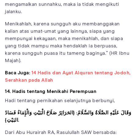
mengamalkan sunnahku, maka ia tidak mengikuti
jalanku.
Menikahlah, karena sungguh aku membanggakan
kalian atas umat-umat yang lainnya, siapa yang
mempunyai kekayaan, maka menikahlah, dan siapa
yang tidak mampu maka hendaklah ia berpuasa,
karena sungguh puasa itu tameng baginya.” (HR Ibnu
Majah).
Baca Juga:
14 Hadis dan Ayat Alquran tentang Jodoh,
Serahkan pada Allah
14. Hadis tentang Menikahi Perempuan
Hadi tentang pernikahan selanjutnya berbunyi,
وَقَالَ عَلَيْهِ الصَّلَاةُ وَالسَّلَامُ: {الحَرَائِرُ صَلَاحُ الْبَيْتِ وَالْإِمَاءُ فَسَادُ
البَيْتِ}.
Dari Abu Hurairah RA, Rasulullah SAW bersabda: