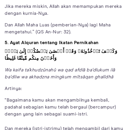
Jika mereka miskin, Allah akan memampukan mereka
dengan kurnia-Nya.
Dan Allah Maha Luas (pemberian-Nya) lagi Maha
mengetahui.” (QS An-Nur: 32).
5. Ayat Alquran tentang Ikatan Pernikahan
وَكَيۡفَ تَأۡخُذُونَهُۥ وَقَدۡ أَفۡضَىٰ بَعۡضُكُمۡ إِلَىٰ بَعۡضٖ
وَأَخَذۡنَ مِنكُم مِّيثَٰقًا غَلِيظٗا
Wa kaifa ta'khudzûnahû wa qad afdlâ ba‘dlukum ilâ
ba‘dliw wa akhadzna mingkum mîtsâqan ghalîdhâ
Artinya:
“Bagaimana kamu akan mengambilnya kembali,
padahal sebagian kamu telah bergaul (bercampur)
dengan yang lain sebagai suami-istri.
Dan mereka (istri-istrimu) telah mengambil dari kamu