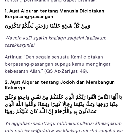
tentang pernikahan yang dapat disimak.
1. Ayat Alquran tentang Manusia Diciptakan
Berpasang-pasangan
وَمِنْ كُلِّ شَيْءٍ خَلَقْنَا زَوْجَيْنِ لَعَلَّكُمْ تَذَكَّرُونَ
Wa min kulli syai'in khalaqn zaujaini la‘allakum
tazakkarµn(a)
Artinya: “Dan segala sesuatu Kami ciptakan
berpasang-pasangan supaya kamu mengingat
kebesaran Allah,” (QS Az-Zariyat: 49).
2. Ayat Alquran tentang Jodoh dan Membangun
Keluarga
يَا أَيُّهَا النَّاسُ اتَّقُوا رَبَّكُمُ الَّذِي خَلَقَكُمْ مِنْ نَفْسٍ وَاحِدَةٍ وَخَلَقَ
مِنْهَا زَوْجَهَا وَبَثَّ مِنْهُمَا رِجَالًا كَثِيرًا وَنِسَاءً وَاتَّقُوا اللَّهَ الَّذِي
تَسَاءَلُونَ بِهِ وَالْأَرْحَامَ إِنَّ اللَّهَ كَانَ عَلَيْكُمْ رَقِيبًا
Yâ ayyuhan-nâsuttaqû rabbakumulladzî khalaqakum
min nafsiw wâḫidatiw wa khalaqa min-hâ zaujahâ wa