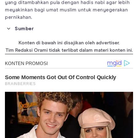
yang ditambahkan pula dengan hadis nabi agar lebih
meyakinkan bagi umat muslim untuk menyegerakan
pernikahan.
Sumber
https://onlinelibrary.wiley.com/doi/abs/10.1111/jomf.12133
Konten di bawah ini disajikan oleh advertiser.
https://dalamislam.com/hukum-islam/pernikahan/ayat-
pernikahan-dalam-islam
Tim Redaksi Orami tidak terlibat dalam materi konten ini.
https://bincangsyariah.com/khazanah/hadis-hadis-keutamaan-
menikah/
https://nu.or.id/tafsir/tafsir-surat-an-nisa-ayat-23-daftar-
perempuan-yang-haram-dinikahi-dalam-islam-FT8Ta