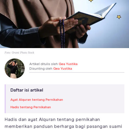
Foto:
Orami Photo Stock
Artikel ditulis oleh
Gea Yustika
Disunting oleh
Gea Yustika
Daftar isi artikel
Ayat Alquran tentang Pernikahan
Hadis tentang Pernikahan
Hadis dan ayat Alquran tentang pernikahan
memberikan panduan berharga bagi pasangan suami