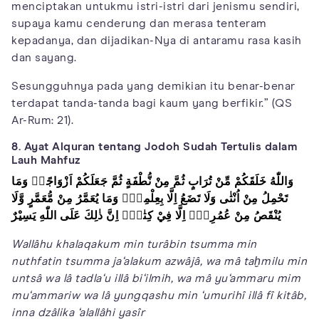
menciptakan untukmu istri-istri dari jenismu sendiri,
supaya kamu cenderung dan merasa tenteram
kepadanya, dan dijadikan-Nya di antaramu rasa kasih
dan sayang.
Sesungguhnya pada yang demikian itu benar-benar
terdapat tanda-tanda bagi kaum yang berfikir.” (QS
Ar-Rum: 21).
8. Ayat Alquran tentang Jodoh Sudah Tertulis dalam
Lauh Mahfuz
وَاللّٰهُ خَلَقَكُمْ مِّنْ تُرَابٍ ثُمَّ مِنْ نُّطْفَةٍ ثُمَّ جَعَلَكُمْ اَزْوَاجًاۗ وَمَا
تَحْمِلُ مِنْ اُنْثٰى وَلَا تَضَعُ اِلَّا بِعِلْمِهٖۗ وَمَا يُعَمَّرُ مِنْ مُّعَمَّرٍ وَّلَا
يُنْقَصُ مِنْ عُمُرِهٖٓ اِلَّا فِيْ كِتٰبٍۗ اِنَّ ذٰلِكَ عَلَى اللّٰهِ يَسِيْرٌ
Wallâhu khalaqakum min turâbin tsumma min
nuthfatin tsumma ja‘alakum azwâjâ, wa mâ taḫmilu min
untsâ wa lâ tadla‘u illâ bi‘ilmih, wa mâ yu‘ammaru mim
mu‘ammariw wa lâ yungqashu min ‘umurihî illâ fî kitâb,
inna dzâlika ‘alallâhi yasîr