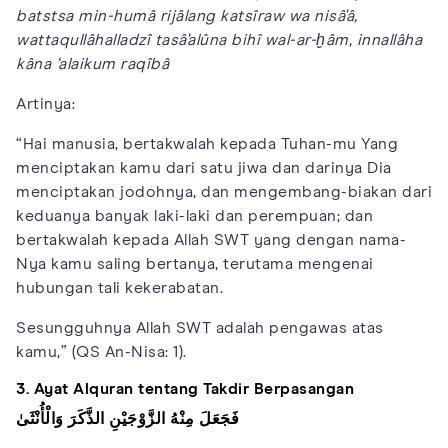
batstsa min-humâ rijâlang katsîraw wa nisâ'â,
wattaqullâhalladzî tasâ'alûna bihî wal-ar-ḫâm, innallâha
kâna ‘alaikum raqîbâ
Artinya:
“Hai manusia, bertakwalah kepada Tuhan-mu Yang
menciptakan kamu dari satu jiwa dan darinya Dia
menciptakan jodohnya, dan mengembang-biakan dari
keduanya banyak laki-laki dan perempuan; dan
bertakwalah kepada Allah SWT yang dengan nama-
Nya kamu saling bertanya, terutama mengenai
hubungan tali kekerabatan.
Sesungguhnya Allah SWT adalah pengawas atas
kamu,” (QS An-Nisa: 1).
3. Ayat Alquran tentang Takdir Berpasangan
فَجَعَلَ مِنْهُ الزَّوْجَيْنِ الذَّكَرَ وَالْأُنْثَىٰ