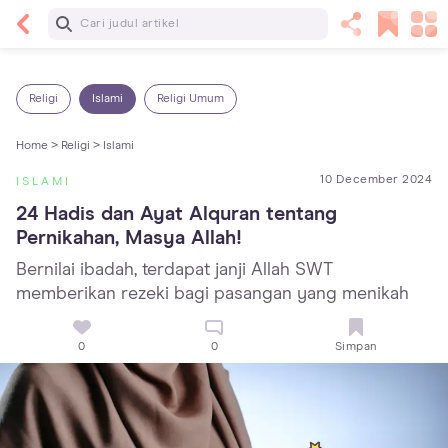
Baca Selanjutnya
13 Rekomendasi RSGM dan Klinik Gigi di Jakarta
yang Terbaik dan Terpercaya
Religi
Islami
Religi Umum
Home >
Religi >
Islami
10 December 2024
ISLAMI
24 Hadis dan Ayat Alquran tentang 
Pernikahan, Masya Allah!
Bernilai ibadah, terdapat janji Allah SWT
memberikan rezeki bagi pasangan yang menikah
0
0
Simpan