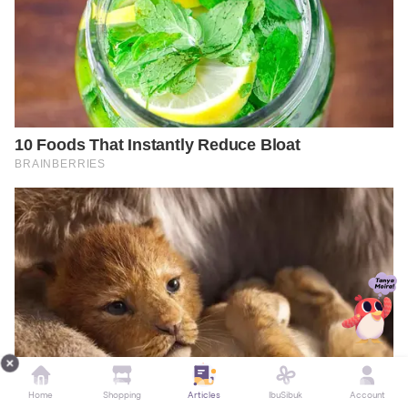
Home
Shopping
Articles
IbuSibuk
Account