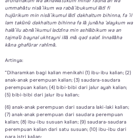
ardha’nakum wa akhawātukum minar radhā’ah wa
ummahātu nisā’ikum wa rabā’ibukumul lātī fi
hujūrikum min nisā’ikumul lātī dakhaltum bihinna, fa ’il
lam takūnū dakhaltum bihinna fa lā junāha ‘alaykum wa
halā’ilu abnā’ikumul ladzīna min ashlābikum wa an
tajma’ū baynal ukhtayni illā mā qad salaf. Innallāha
kāna ghafūrar rahīmā.
Artinya:
“Diharamkan bagi kalian menikahi (1) ibu-ibu kalian; (2)
anak-anak perempuan kalian; (3) saudara-saudara
perempuan kalian; (4) bibi-bibi dari jalur ayah kalian;
(5) bibi-bibi dari jalur ibu kalian;
(6) anak-anak perempuan dari saudara laki-laki kalian;
(7) anak-anak perempuan dari saudara perempuan
kalian; (8) ibu-ibu susuan kalian; (9) saudara-saudara
perempuan kalian dari satu susuan; (10) ibu-ibu dari
para istri kalian;