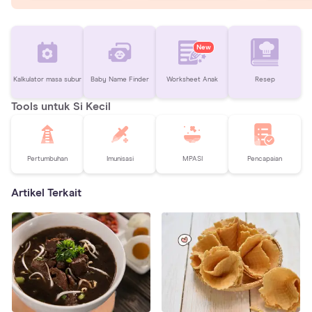
New
Kalkulator masa subur
Baby Name Finder
Worksheet Anak
Resep
Tools untuk Si Kecil
Pertumbuhan
Imunisasi
MPASI
Pencapaian
Artikel Terkait