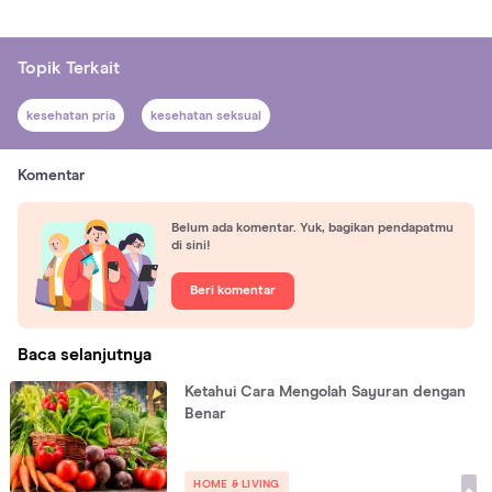
Topik Terkait
kesehatan pria
kesehatan seksual
Komentar
Belum ada komentar. Yuk, bagikan pendapatmu
di sini!
Beri komentar
Baca selanjutnya
Ketahui Cara Mengolah Sayuran dengan
Benar
HOME & LIVING