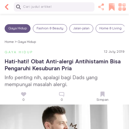
Baca Selanjutnya
14 Rekomendasi Camilan Sehat untuk Anak, Enak
dan Bergizi!
Gaya Hidup
Fashion & Beauty
Jalan-jalan
Home & Living
Home >
Gaya Hidup
12 July 2019
GAYA HIDUP
Hati-hati! Obat Anti-alergi Antihistamin Bisa 
Pengaruhi Kesuburan Pria
Info penting nih, apalagi bagi Dads yang
mempunyai masalah alergi.
0
0
Simpan