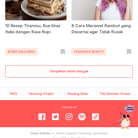
10 Resep Tiramisu, Kue khas
8 Cara Merawat Rambut yang
Italia dengan Rasa Kopi
Diwarnai agar Tidak Rusak
RESEP KELUARGA
FASHION & BEAUTY
Tampilkan lebih banyak
FAQ
Tentang Orami
Pasang iklan
Tim Konten Orami
FOLLOW US
Orami Articles —
Artikel Seputar Parenting, Kesehatan,