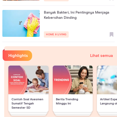
Banyak Bakteri, Ini Pentingnya Menjaga
Kebersihan Dinding
HOME & LIVING
Highlights
Lihat semua
Contoh Soal Asesmen
Berita Trending
Artikel Exp
Sumatif Tengah
Minggu Ini
Langsung o
Semester SD