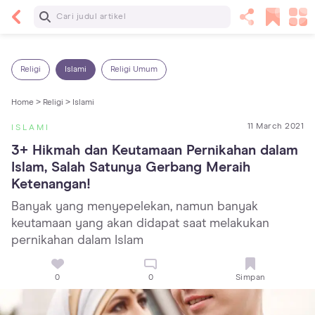
Baca Selanjutnya
Panas Dalam pada Anak: Gejala, Penyebab dan
Cara Mengatasinya!
Religi
Islami
Religi Umum
Home >
Religi >
Islami
11 March 2021
ISLAMI
3+ Hikmah dan Keutamaan Pernikahan dalam 
Islam, Salah Satunya Gerbang Meraih 
Ketenangan!
Banyak yang menyepelekan, namun banyak
keutamaan yang akan didapat saat melakukan
pernikahan dalam Islam
0
0
Simpan