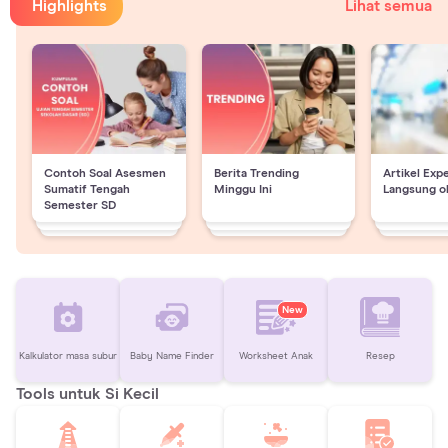
Highlights
Lihat semua
Contoh Soal Asesmen
Berita Trending
Artikel Exp
Sumatif Tengah
Minggu Ini
Langsung o
Semester SD
New
Kalkulator masa subur
Baby Name Finder
Worksheet Anak
Resep
Tools untuk Si Kecil