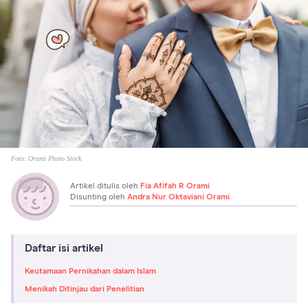
Foto:
Orami Photo Stock
Artikel ditulis oleh
Fia Afifah R Orami
Disunting oleh
Andra Nur Oktaviani Orami
Daftar isi artikel
Keutamaan Pernikahan dalam Islam
Menikah Ditinjau dari Penelitian