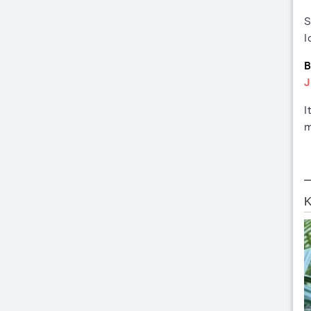
S
I
B
J
I
m