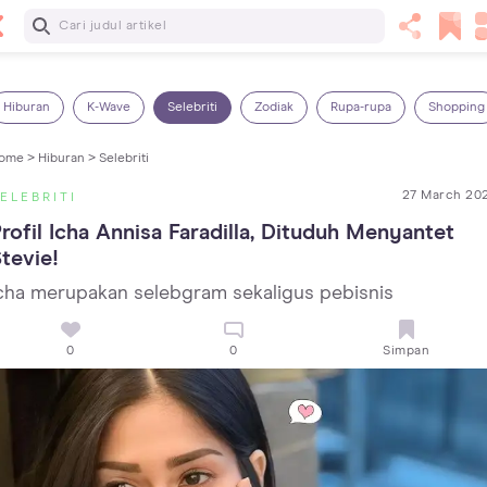
Baca Selanjutnya
Panas Dalam pada Anak: Gejala, Penyebab dan Cara
Mengatasinya!
Hiburan
K-Wave
Selebriti
Zodiak
Rupa-rupa
Shopping
ome >
Hiburan >
Selebriti
27 March 20
ELEBRITI
rofil Icha Annisa Faradilla, Dituduh Menyantet 
tevie!
cha merupakan selebgram sekaligus pebisnis
0
0
Simpan