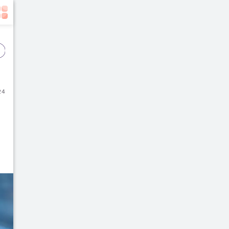
Event
Film
Buku
24