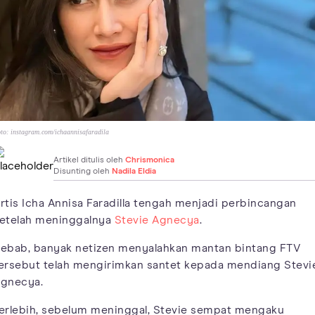
to:
instagram.com/ichaannisafaradila
Artikel ditulis oleh
Chrismonica
Disunting oleh
Nadila Eldia
rtis Icha Annisa Faradilla tengah menjadi perbincangan
etelah meninggalnya
Stevie Agnecya
.
ebab, banyak netizen menyalahkan mantan bintang FTV
ersebut telah mengirimkan santet kepada mendiang Stevi
gnecya.
erlebih, sebelum meninggal, Stevie sempat mengaku