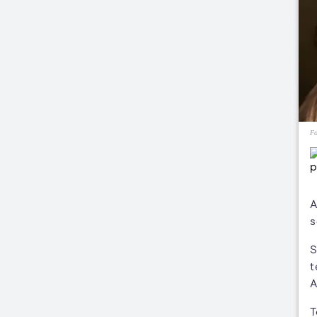
Fo
A
s
S
t
A
T