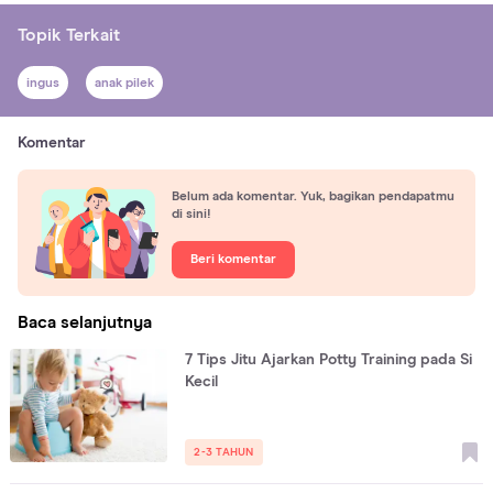
Topik Terkait
ingus
anak pilek
Komentar
Belum ada komentar. Yuk, bagikan pendapatmu
di sini!
Beri komentar
Baca selanjutnya
7 Tips Jitu Ajarkan Potty Training pada Si
Kecil
2-3 TAHUN