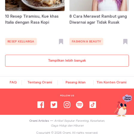
10 Resep Tiramisu, Kue khas
8 Cara Merawat Rambut yang
Italia dengan Rasa Kopi
Diwarnai agar Tidak Rusak
RESEP KELUARGA
FASHION & BEAUTY
Tampilkan lebih banyak
FAQ
Tentang Orami
Pasang iklan
Tim Konten Orami
FOLLOW US
Orami Articles —
Artikel Seputar Parenting, Kesehatan,
Gaya Hidup dan Hiburan
Copyright ©
2026
Orami. All rights reserved.