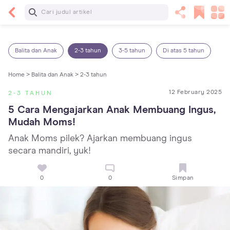
Baca Selanjutnya
13 Rekomendasi RSGM dan Klinik Gigi di Jakarta
yang Terbaik dan Terpercaya
Balita dan Anak
2-3 tahun
3-5 tahun
Di atas 5 tahun
Home >
Balita dan Anak >
2-3 tahun
12 February 2025
2-3 TAHUN
5 Cara Mengajarkan Anak Membuang Ingus, 
Mudah Moms!
Anak Moms pilek? Ajarkan membuang ingus
secara mandiri, yuk!
0
0
Simpan