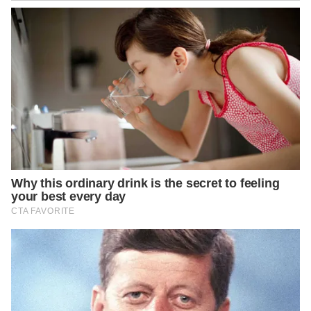
https://deadspin.com/am-i-gross-for-sucking-snot-out-of-my-
babys-nose-1825862238/
https://www.healthline.com/health/baby/cleaning-babys-nose