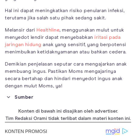
Hal ini dapat meningkatkan risiko penularan infeksi,
terutama jika salah satu pihak sedang sakit.
Melansir dari
Healthline
, menggunakan mulut untuk
menyedot lendir dapat menyebabkan
iritasi pada
jaringan hidung
anak yang sensitif, yang berpotensi
menimbulkan ketidaknyamanan atau bahkan cedera.
Demikian penjelasan seputar cara mengajarkan anak
membuang ingus. Pastikan Moms mengajarinya
secara bertahap dan hindari menyedot ingus anak
dengan mulut Moms, ya!
Sumber
https://humanbodylearning.com/teach-kids-how-to-blow-nose/
Konten di bawah ini disajikan oleh advertiser.
https://www.brauer.com.au/health-library/7-tips-to-teach-your-
little-one-how-to-blow-their-nose
Tim Redaksi Orami tidak terlibat dalam materi konten ini.
https://health.clevelandclinic.org/nasal-aspirator-and-phlegm-
in-your-babys-throat