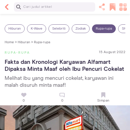
Baca Selanjutnya
14 Rekomendasi Camilan Sehat untuk Anak, Enak
dan Bergizi!
Hiburan
K-Wave
Selebriti
Zodiak
Rupa-rupa
Shop
Home >
Hiburan >
Rupa-rupa
15 August 2022
RUPA-RUPA
Fakta dan Kronologi Karyawan Alfamart 
Dipaksa Minta Maaf oleh Ibu Pencuri Cokelat
Melihat ibu yang mencuri cokelat, karyawan ini
malah disuruh minta maaf!
0
0
Simpan