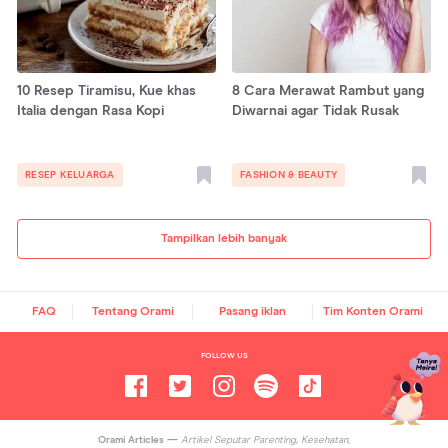
10 Resep Tiramisu, Kue khas
8 Cara Merawat Rambut yang
Italia dengan Rasa Kopi
Diwarnai agar Tidak Rusak
RESEP KELUARGA
FASHION & BEAUTY
Tampilkan lebih banyak
FAQ
Tentang Orami
Pasang iklan
Tim Konten Orami
FOLLOW US
Orami Articles —
Artikel Seputar Parenting, Kesehatan,