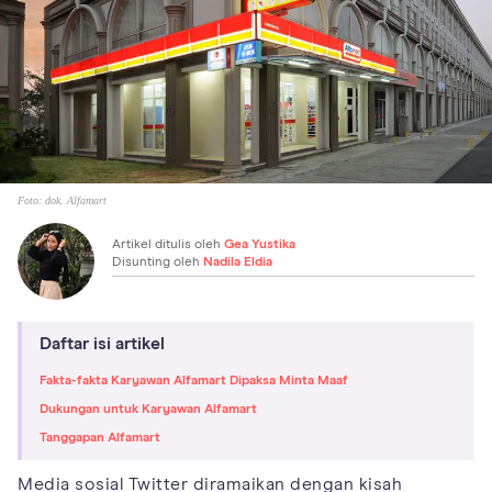
Foto:
dok. Alfamart
Artikel ditulis oleh
Gea Yustika
Disunting oleh
Nadila Eldia
Daftar isi artikel
Fakta-fakta Karyawan Alfamart Dipaksa Minta Maaf
Dukungan untuk Karyawan Alfamart
Tanggapan Alfamart
Media sosial Twitter diramaikan dengan kisah