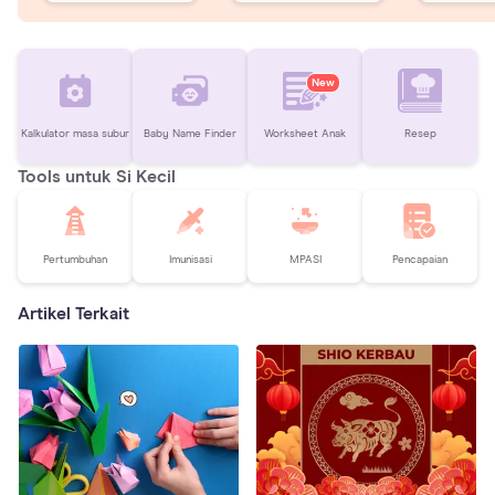
New
Kalkulator masa subur
Baby Name Finder
Worksheet Anak
Resep
Tools untuk Si Kecil
Pertumbuhan
Imunisasi
MPASI
Pencapaian
Artikel Terkait