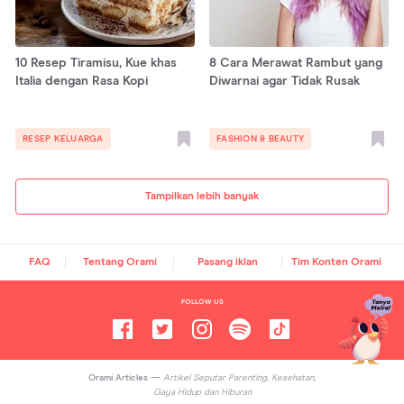
10 Resep Tiramisu, Kue khas
8 Cara Merawat Rambut yang
Italia dengan Rasa Kopi
Diwarnai agar Tidak Rusak
RESEP KELUARGA
FASHION & BEAUTY
Tampilkan lebih banyak
FAQ
Tentang Orami
Pasang iklan
Tim Konten Orami
FOLLOW US
Orami Articles —
Artikel Seputar Parenting, Kesehatan,
Gaya Hidup dan Hiburan