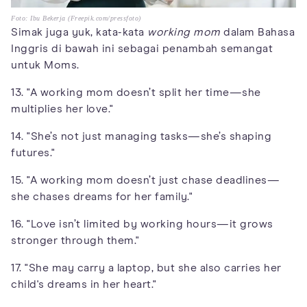
Foto: Ibu Bekerja (Freepik.com/pressfoto)
Simak juga yuk, kata-kata
working mom
dalam Bahasa
Inggris di bawah ini sebagai penambah semangat
untuk Moms.
13. "A working mom doesn’t split her time—she
multiplies her love."
14. "She’s not just managing tasks—she’s shaping
futures."
15. "A working mom doesn’t just chase deadlines—
she chases dreams for her family."
16. "Love isn’t limited by working hours—it grows
stronger through them."
17. "She may carry a laptop, but she also carries her
child's dreams in her heart."