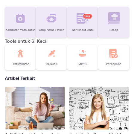
New
Kalkulator masa subur
Baby Name Finder
Worksheet Anak
Resep
Tools untuk Si Kecil
Pertumbuhan
Imunisasi
MPASI
Pencapaian
Artikel Terkait