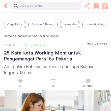
Baca Selanjutnya
Kebutuhan Cairan Anak yang Harus Dipenuhi
Sesuai Usianya
Gaya Hidup
Fashion & Beauty
Jalan-jalan
Home & Living
Home >
Gaya Hidup >
Karier & Keuangan
30 April 2025
KARIER & KEUANGAN
25 Kata-kata Working Mom untuk 
Penyemangat Para Ibu Pekerja
Ada dalam Bahasa Indonesia dan juga Bahasa
Inggris, Moms
0
0
Simpan