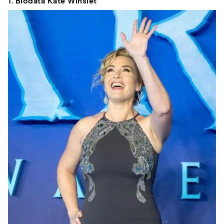
1. Biodata Kate Winslet