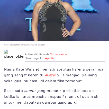
Foto:
Instagram.com/kate.winslet.official
Artikel ditulis oleh
Chrismonica
Disunting oleh
Aprillia
Nama Kate Winslet menjadi sorotan karena perannya
yang sangat keren di
Avatar
2. Ia menjadi pejuang
sekaligus ibu hamil di dalam film tersebut.
Salah satu
scene
yang menarik perhatian adalah
ketika ia harus menahan napas 7 menit di dalam air
untuk mendapatkan gambar yang apik!