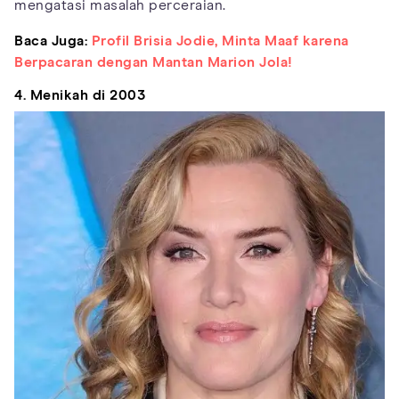
mengatasi masalah perceraian.
Baca Juga:
Profil Brisia Jodie, Minta Maaf karena
Berpacaran dengan Mantan Marion Jola!
4. Menikah di 2003