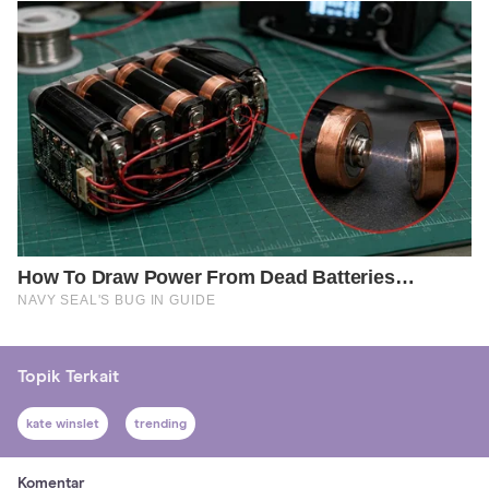
Topik Terkait
kate winslet
trending
Komentar