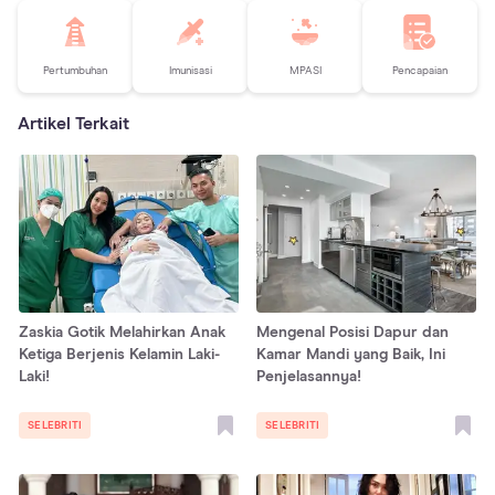
Pertumbuhan
Imunisasi
MPASI
Pencapaian
Artikel Terkait
Zaskia Gotik Melahirkan Anak
Mengenal Posisi Dapur dan
Ketiga Berjenis Kelamin Laki-
Kamar Mandi yang Baik, Ini
Laki!
Penjelasannya!
SELEBRITI
SELEBRITI