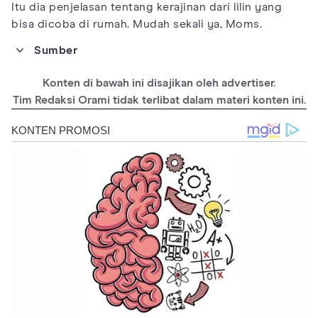
Itu dia penjelasan tentang kerajinan dari lilin yang
bisa dicoba di rumah. Mudah sekali ya, Moms.
Sumber
https://www.webstaurantstore.com/blog/2406/what-is-a-
double-boiler.html
Konten di bawah ini disajikan oleh advertiser.
https://www.vedaoils.com/blogs/candlemaking/candle-making-
Tim Redaksi Orami tidak terlibat dalam materi konten ini.
with-paraffin-wax
https://www.diys.com/crafting-with-wax/
https://www.marthastewart.com/7690300/how-get-wax-out-of-
candle-jar