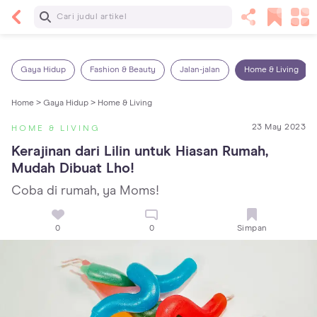
Baca Selanjutnya
Sariawan pada Anak: Penyebab, Cara Mengatasi
dan Mencegahnya
Gaya Hidup
Fashion & Beauty
Jalan-jalan
Home & Living
Home >
Gaya Hidup >
Home & Living
23 May 2023
HOME & LIVING
Kerajinan dari Lilin untuk Hiasan Rumah, 
Mudah Dibuat Lho!
Coba di rumah, ya Moms!
0
0
Simpan