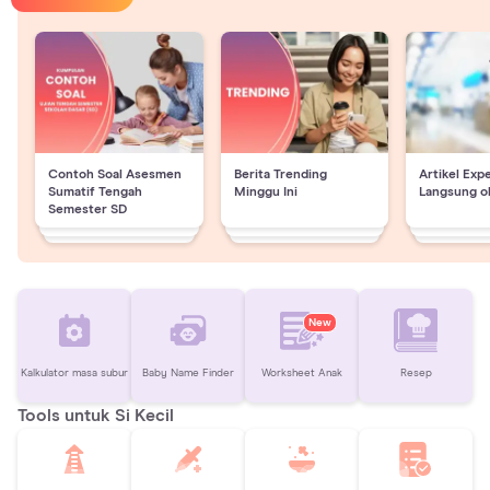
Contoh Soal Asesmen
Berita Trending
Artikel Exp
Sumatif Tengah
Minggu Ini
Langsung o
Semester SD
New
Kalkulator masa subur
Baby Name Finder
Worksheet Anak
Resep
Tools untuk Si Kecil