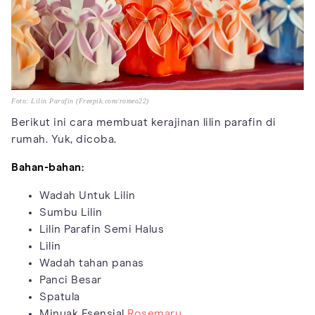
Foto: Lilin Parafin (Freepik.com/romeo22)
Berikut ini cara membuat kerajinan lilin parafin di
rumah. Yuk, dicoba.
Bahan-bahan:
Wadah Untuk Lilin
Sumbu Lilin
Lilin Parafin Semi Halus
Lilin
Wadah tahan panas
Panci Besar
Spatula
Minyak Esensial
Rosemary