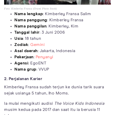
Foto: Kimberley Fransa (Orami Photo Stock)
Nama lengkap
: Kimberley Fransa Salim
Nama panggung
: Kimberley Fransa
Nama panggilan
: Kimberley, Kim
Tanggal lahir
: 3 Juni 2006
Usia
: 18 tahun
Zodiak
:
Gemini
Asal daerah
: Jakarta, Indonesia
Pekerjaan
:
Penyanyi
Agensi
: EgoENT
Nama grup
: VVUP
2. Perjalanan Karier
Kimberley Fransa sudah terjun ke dunia tarik suara
sejak usianya 5 tahun, lho Moms.
Ia mulai mengikuti audisi
The Voice Kids Indonesia
musim kedua pada 2017 dan saat itu ia berusia 11