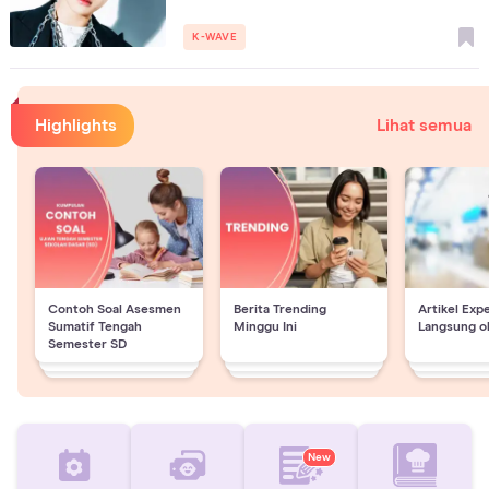
K-WAVE
Highlights
Lihat semua
Contoh Soal Asesmen
Berita Trending
Artikel Exp
Sumatif Tengah
Minggu Ini
Langsung o
Semester SD
New