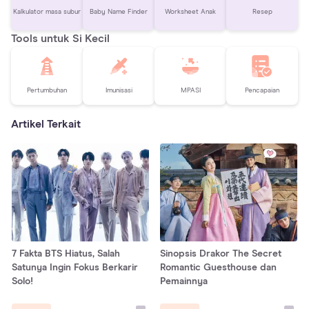
Kalkulator masa subur
Baby Name Finder
Worksheet Anak
Resep
Tools untuk Si Kecil
Pertumbuhan
Imunisasi
MPASI
Pencapaian
Artikel Terkait
7 Fakta BTS Hiatus, Salah
Sinopsis Drakor The Secret
Satunya Ingin Fokus Berkarir
Romantic Guesthouse dan
Solo!
Pemainnya