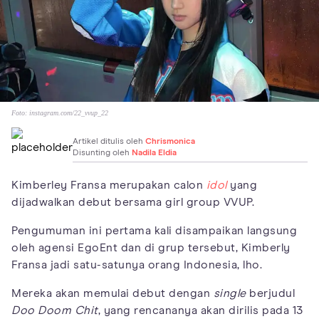
Foto:
instagram.com/22_vvup_22
Artikel ditulis oleh
Chrismonica
Disunting oleh
Nadila Eldia
Kimberley Fransa merupakan calon
idol
yang
dijadwalkan debut bersama girl group VVUP.
Pengumuman ini pertama kali disampaikan langsung
oleh agensi EgoEnt dan di grup tersebut, Kimberly
Fransa jadi satu-satunya orang Indonesia, lho.
Mereka akan memulai debut dengan
single
berjudul
Doo Doom Chit
, yang rencananya akan dirilis pada 13