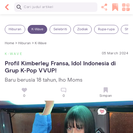
Baca Selanjutnya
Sariawan pada Anak: Penyebab, Cara Mengatasi
dan Mencegahnya
Hiburan
K-Wave
Selebriti
Zodiak
Rupa-rupa
Shop
Home >
Hiburan >
K-Wave
05 March 2024
K-WAVE
Profil Kimberley Fransa, Idol Indonesia di 
Grup K-Pop VVUP!
Baru berusia 18 tahun, lho Moms
0
0
Simpan