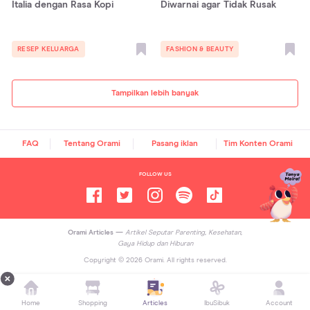
Italia dengan Rasa Kopi
Diwarnai agar Tidak Rusak
RESEP KELUARGA
FASHION & BEAUTY
Tampilkan lebih banyak
FAQ
Tentang Orami
Pasang iklan
Tim Konten Orami
FOLLOW US
Orami Articles —
Artikel Seputar Parenting, Kesehatan,
Gaya Hidup dan Hiburan
Copyright ©
2026
Orami. All rights reserved.
Home
Shopping
Articles
IbuSibuk
Account