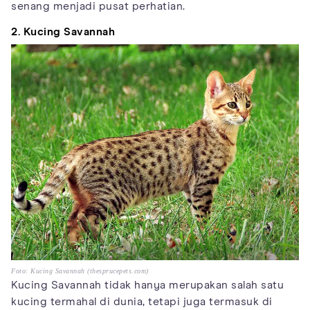
senang menjadi pusat perhatian.
2. Kucing Savannah
Foto: Kucing Savannah (thesprucepets.com)
Kucing Savannah tidak hanya merupakan salah satu
kucing termahal di dunia, tetapi juga termasuk di