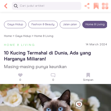
Baca Selanjutnya
7 Penyebab Sakit Tenggorokan pada Anak dan
Cara Mengatasinya
Gaya Hidup
Fashion & Beauty
Jalan-jalan
Home & Living
Home >
Gaya Hidup >
Home & Living
14 March 2024
HOME & LIVING
10 Kucing Termahal di Dunia, Ada yang 
Harganya Miliaran!
Masing-masing punya keunikan
0
0
Simpan