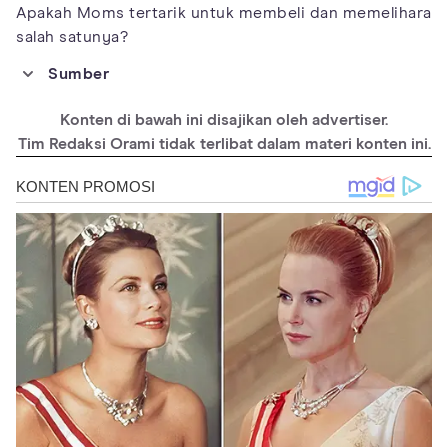
Apakah Moms tertarik untuk membeli dan memelihara
salah satunya?
Sumber
https://www.thecoolist.com/most-expensive-cat/
Konten di bawah ini disajikan oleh advertiser.
https://thediscerningcat.com/expensive-cat-breeds/
Tim Redaksi Orami tidak terlibat dalam materi konten ini.
https://petkeen.com/most-expensive-cat-breeds/