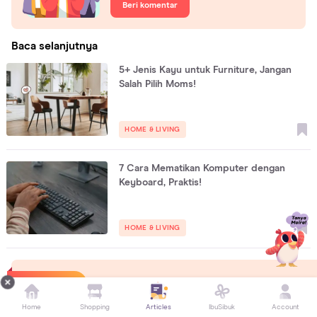
Beri komentar
Baca selanjutnya
5+ Jenis Kayu untuk Furniture, Jangan
Salah Pilih Moms!
HOME & LIVING
7 Cara Mematikan Komputer dengan
Keyboard, Praktis!
HOME & LIVING
Highlights
Lihat semua
Home
Shopping
Articles
IbuSibuk
Account