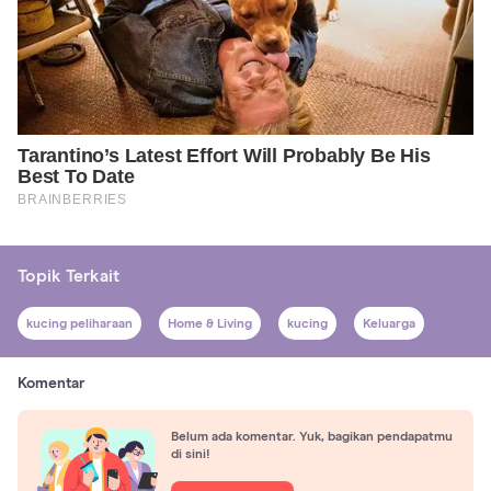
Topik Terkait
kucing peliharaan
Home & Living
kucing
Keluarga
Komentar
Belum ada komentar. Yuk, bagikan pendapatmu
di sini!